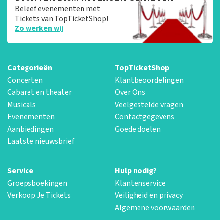
Beleef evenementen met
Tickets van TopTicketShop!
Zo werken wij
Categorieën
TopTicketShop
Concerten
Klantbeoordelingen
Cabaret en theater
Over Ons
Musicals
Veelgestelde vragen
Evenementen
Contactgegevens
Aanbiedingen
Goede doelen
Laatste nieuwsbrief
Service
Hulp nodig?
Groepsboekingen
Klantenservice
Verkoop Je Tickets
Veiligheid en privacy
Algemene voorwaarden