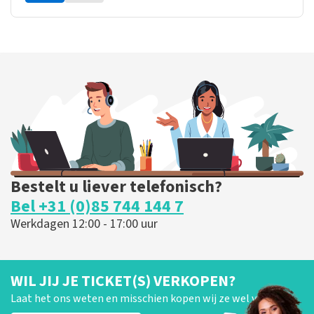
Bestelt u liever telefonisch?
Bel +31 (0)85 744 144 7
Werkdagen 12:00 - 17:00 uur
WIL JIJ JE TICKET(S) VERKOPEN?
Laat het ons weten en misschien kopen wij ze wel van je!