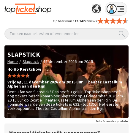
Op basis van
113.242
reviews
Zoeken naar artiesten of evenementen
SLAPSTICK
/
/
Home
Slapstick
11 december 2026 om 20:15
Ho Ho Kerstshow
vrijdag
,
11 december 2026 om 20:15
uur
|
Theater Castellum
Alphen aan den Rijn
Bent u fan van Slapstick? Dan heeft u geluk! Topticketshop heeft
nog tickets beschikbaar voor Slapstick op 11 december 2026 om
20:15 uur op locatie Theater Castellum Alphen aan den Rijn. De
nominale waarde van deze tickets is
€32,- tot €35,-
. Het eerste
verkooppunt is Theater Castellum Alphen aan den Rijn.
Foto: Screenshot youtube