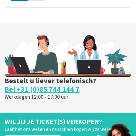
Bestelt u liever telefonisch?
Bel +31 (0)85 744 144 7
Werkdagen 12:00 - 17:00 uur
WIL JIJ JE TICKET(S) VERKOPEN?
Laat het ons weten en misschien kopen wij ze wel van je!