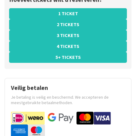
Hoeveel tickets wilt u reserveren?
1 TICKET
2 TICKETS
3 TICKETS
4 TICKETS
5+ TICKETS
Veilig betalen
Je betaling is veilig en beschermd. We accepteren de
meestgebruikte betaalmethoden.