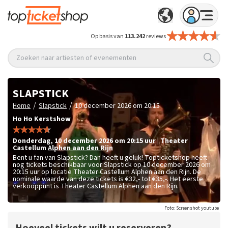
Op basis van
113.242
reviews
Zoeken naar artiesten of evenementen
SLAPSTICK
/
/
Home
Slapstick
10 december 2026 om 20:15
Ho Ho Kerstshow
donderdag
,
10 december 2026 om 20:15
uur
|
Theater
Castellum
Alphen aan den Rijn
Bent u fan van Slapstick? Dan heeft u geluk! Topticketshop heeft
nog tickets beschikbaar voor Slapstick op 10 december 2026 om
20:15 uur op locatie Theater Castellum Alphen aan den Rijn. De
nominale waarde van deze tickets is
€32,- tot €35,-
. Het eerste
verkooppunt is Theater Castellum Alphen aan den Rijn.
Foto: Screenshot youtube