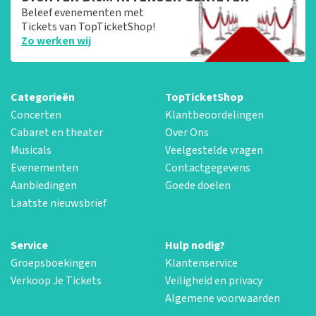
Beleef evenementen met
Tickets van TopTicketShop!
Zo werken wij
Categorieën
TopTicketShop
Concerten
Klantbeoordelingen
Cabaret en theater
Over Ons
Musicals
Veelgestelde vragen
Evenementen
Contactgegevens
Aanbiedingen
Goede doelen
Laatste nieuwsbrief
Service
Hulp nodig?
Groepsboekingen
Klantenservice
Verkoop Je Tickets
Veiligheid en privacy
Algemene voorwaarden