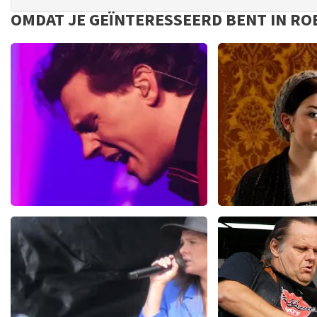
OMDAT JE GEÏNTERESSEERD BENT IN RO
Bouke And The Elvis
Roxeanne H
Matters Band
1
961+
reviews
BEKIJKE
BEKIJKEN