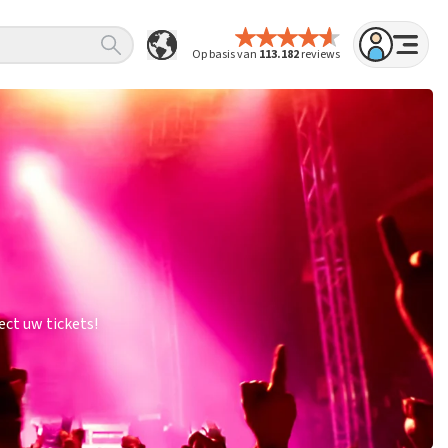
Op basis van
113.182
reviews
ct uw tickets!