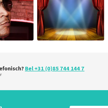
U
BESTEL NU
r
40 45 De Musical
 minuten
202
laatste 30 minuten
U
BESTEL NU
lefonisch?
Bel +31 (0)85 744 144 7
r