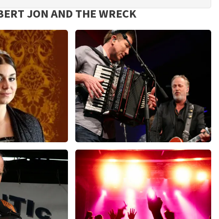
BERT JON AND THE WRECK
azes
Rowwen Heze
0
reviews
22
reviews
N
BEKIJKEN