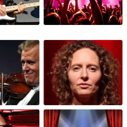
out
Stef Kamil Carlens
3
reviews
0
reviews
N
BEKIJKEN
u
Esther van der Voort
 minuten
281
laatste 30 minuten