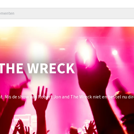
nementen
 THE WRECK
 Mis de show van Robert Jon and The Wreck niet en bestel nu dire