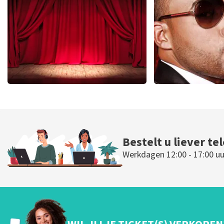
BESTEL NU
BESTEL N
Job Knoester
Don Oma
247
laatste 30 minuten
224
laatste 30
BESTEL NU
BESTEL N
Bestelt u liever te
Werkdagen 12:00 - 17:00 uu