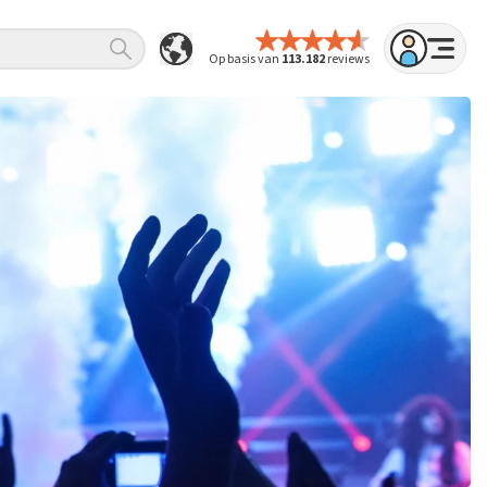
Op basis van
113.182
reviews