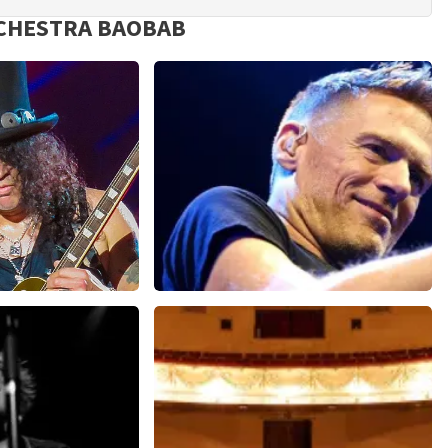
RCHESTRA BAOBAB
oses
Bryan Adams
98+
reviews
296+
reviews
N
BEKIJKEN