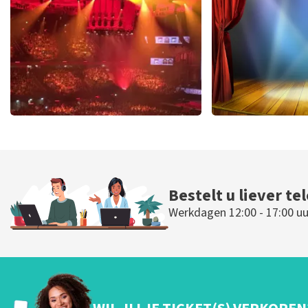
BESTEL NU
BESTEL N
Vrienden Van Amstel Live
40 45 De Mus
423
laatste 30 minuten
290
laatste 30
BESTEL NU
BESTEL N
Bestelt u liever te
Werkdagen 12:00 - 17:00 uu