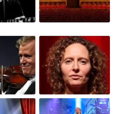
l
Chanson
reviews
102+
reviews
BEKIJKEN
u
Esther van der Voort
 minuten
488
laatste 30 minuten