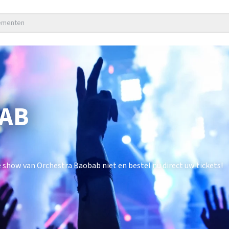
nementen
AB
show van Orchestra Baobab niet en bestel nu direct uw tickets!