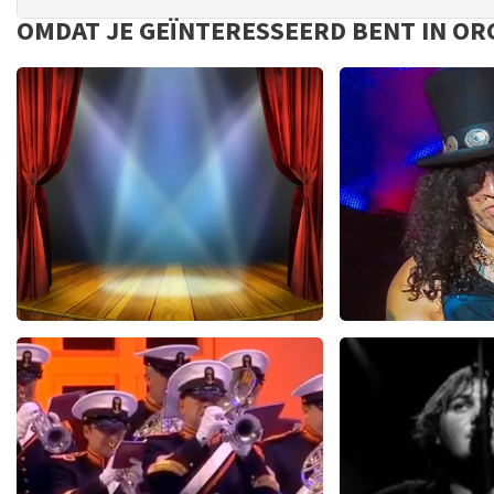
OMDAT JE GEÏNTERESSEERD BENT IN O
Bokkenrijders
Guns N R
37
reviews
4
BEKIJKEN
BEKIJKE