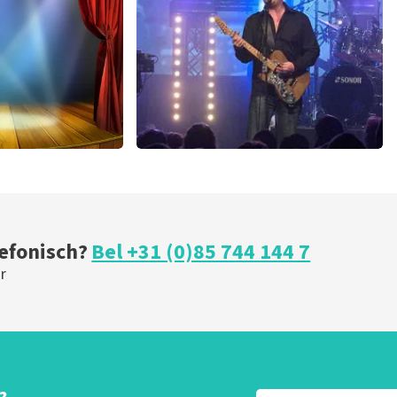
U
BESTEL NU
ical
Blof
 minuten
255
laatste 30 minuten
U
BESTEL NU
lefonisch?
Bel +31 (0)85 744 144 7
r