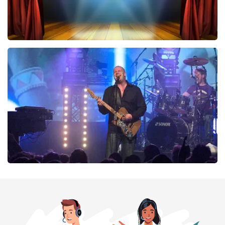
40 45 De Musical
420
laatste 30 minuten
BESTEL NU
Blof
369
laatste 30 minuten
BESTEL NU