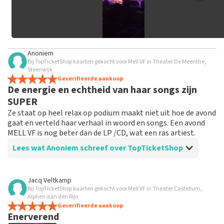
Anoniem
Bij TopTicketShop kaarten gekocht voor Mell VF in Theater De Meenthe,
Steenwijk
Geverifieerde aankoop
De energie en echtheid van haar songs zijn
SUPER
Ze staat op heel relax op podium maakt niet uit hoe de avond
gaat en verteld haar verhaal in woord en songs. Een avond
MELL VF is nog beter dan de LP /CD, wat een ras artiest.
Lees wat Anoniem schreef over TopTicketShop
Beoordeling van Anoniem over
TopTicketShop
Jacq Veltkamp
Bij TopTicketShop kaarten gekocht voor Mell VF in Theater Castellum,
Eenvoudig / Makkel / Snel
Alphen aan den Rijn
Geverifieerde aankoop
Enerverend