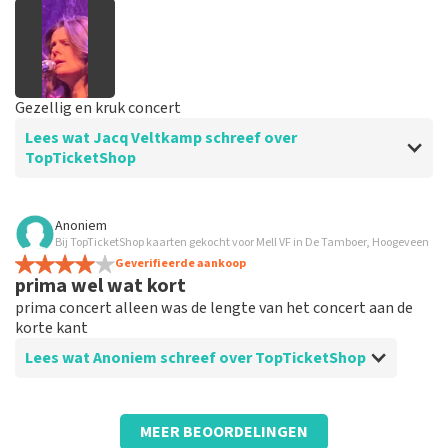
Gezellig en kruk concert
Lees wat Jacq Veltkamp schreef over
TopTicketShop
Beoordeling van Jacq Veltkamp over
TopTicketShop
Anoniem
Bij TopTicketShop kaarten gekocht voor Mell VF in De Tamboer, Hoogeveen
geweldig
Geverifieerde aankoop
prima wel wat kort
prima concert alleen was de lengte van het concert aan de
korte kant
Lees wat Anoniem schreef over TopTicketShop
Beoordeling van Anoniem over
TopTicketShop
MEER BEOORDELINGEN