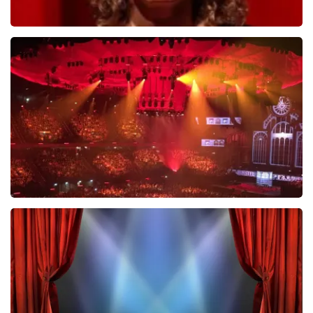
Esther van der Voort
654
laatste 30 minuten
BESTEL NU
Vrienden Van Amstel Live
433
laatste 30 minuten
BESTEL NU