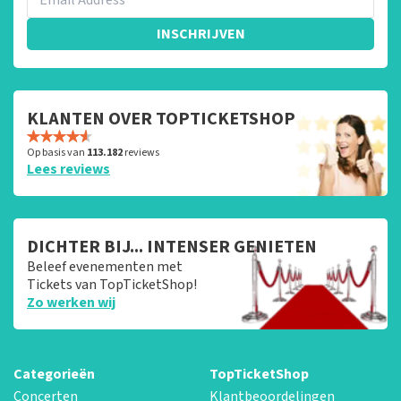
INSCHRIJVEN
KLANTEN OVER TOPTICKETSHOP
Op basis van
113.182
reviews
Lees reviews
DICHTER BIJ... INTENSER GENIETEN
Beleef evenementen met
Tickets van TopTicketShop!
Zo werken wij
Categorieën
TopTicketShop
Concerten
Klantbeoordelingen