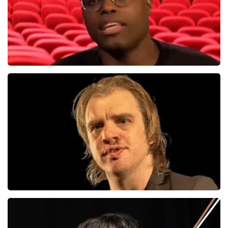
Jandino Asporaat
499+
reviews
BEKIJKEN
Jan Jaap Van Der Wal
49
reviews