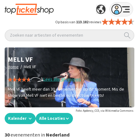
Op basis van
113.182
reviews
Zoeken naar artiesten of evenementen
MELL VF
/
Home
Mell VF
Lees alle 48 reviews
Mell VF heeft meer dan 30 evenementen op dit moment. Mis de
show van Mell VF niet en bestel nu direct uw tickets!
Foto: Apdency, CC0, via Wikimedia Commons
Kalender
Alle Locaties
30
evenementen in
Nederland