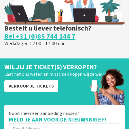
Bestelt u liever telefonisch?
Bel +31 (0)85 744 144 7
Werkdagen 12:00 - 17:00 uur
WIL JIJ JE TICKET(S) VERKOPEN?
Laat het ons weten en misschien kopen wij ze wel van je!
VERKOOP JE TICKETS
Nooit meer een aanbieding missen?
MELD JE AAN VOOR DE NIEUWSBRIEF!