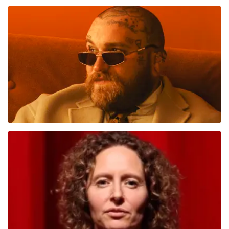
Andre Rieu
739
laatste 30 minuten
BESTEL NU
Teddy Swims
712
laatste 30 minuten
BESTEL NU