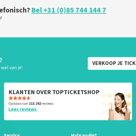
lefonisch?
Bel +31 (0)85 744 144 7
r
?
VERKOOP JE TIC
wel van je!
KLANTEN OVER TOPTICKETSHOP
Op basis van
113.242
reviews
Lees reviews
Service
Hulp nodig?