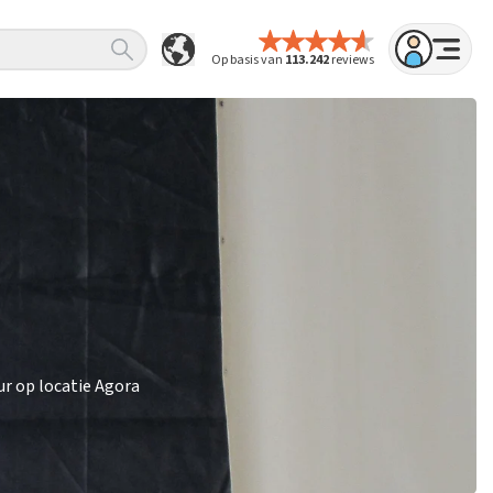
Op basis van
113.242
reviews
ur op locatie Agora