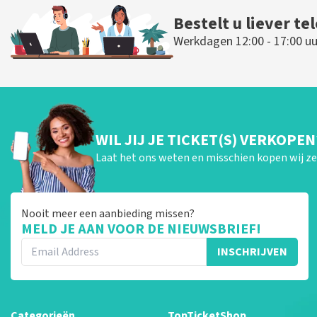
Bestelt u liever te
Werkdagen 12:00 - 17:00 uu
WIL JIJ JE TICKET(S) VERKOPEN
Laat het ons weten en misschien kopen wij ze 
Nooit meer een aanbieding missen?
MELD JE AAN VOOR DE NIEUWSBRIEF!
INSCHRIJVEN
Categorieën
TopTicketShop