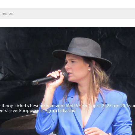
nementen
ft nog tickets beschikbaar voor Mell VF op 2 april 2027 om 20:15 u
 eerste verkooppunt is Agora Lelystad.