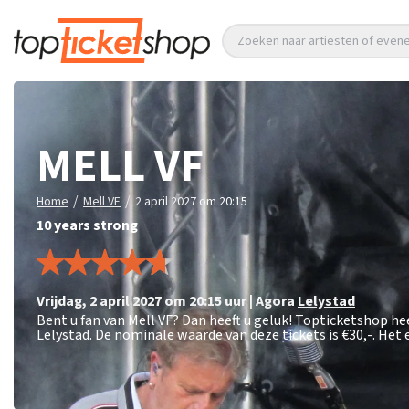
Zoeken naar artiesten of eve
MELL VF
/
/
Home
Mell VF
2 april 2027 om 20:15
10 years strong
vrijdag
,
2 april 2027 om 20:15
uur
|
Agora
Lelystad
Bent u fan van Mell VF? Dan heeft u geluk! Topticketshop hee
Lelystad. De nominale waarde van deze tickets is
€30,-
. Het