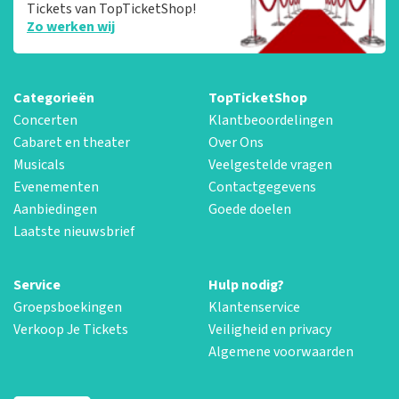
Tickets van TopTicketShop!
Zo werken wij
Categorieën
TopTicketShop
Concerten
Klantbeoordelingen
Cabaret en theater
Over Ons
Musicals
Veelgestelde vragen
Evenementen
Contactgegevens
Aanbiedingen
Goede doelen
Laatste nieuwsbrief
Service
Hulp nodig?
Groepsboekingen
Klantenservice
Verkoop Je Tickets
Veiligheid en privacy
Algemene voorwaarden