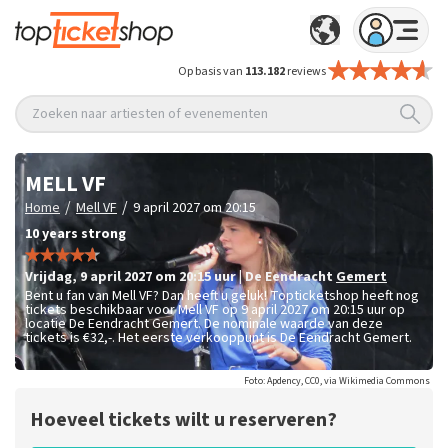
Op basis van
113.182
reviews
Zoeken naar artiesten of evenementen
MELL VF
/
/
Home
Mell VF
9 april 2027 om 20:15
10 years strong
vrijdag
,
9 april 2027 om 20:15
uur
|
De Eendracht
Gemert
Bent u fan van Mell VF? Dan heeft u geluk! Topticketshop heeft nog
tickets beschikbaar voor Mell VF op 9 april 2027 om 20:15 uur op
locatie De Eendracht Gemert. De nominale waarde van deze
tickets is
€32,-
. Het eerste verkooppunt is De Eendracht Gemert.
Foto: Apdency, CC0, via Wikimedia Commons
Hoeveel tickets wilt u reserveren?