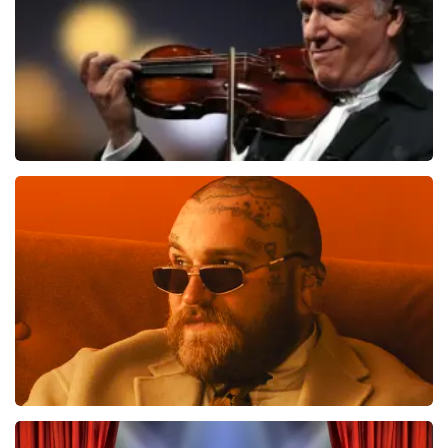
Andre Rieu
686
laatste 30 minuten
BESTEL NU
Teddy Swims