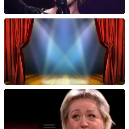
De Hospita
431+
reviews
BEKIJKEN
40 45 De Musical
2588+
reviews
BEKIJKEN