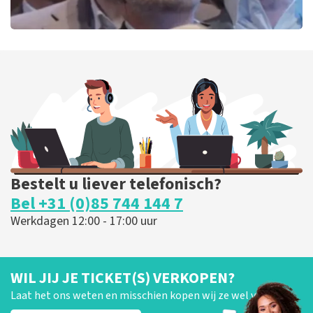
De Verleiders
151
laatste 30 minuten
BESTEL NU
Bestelt u liever telefonisch?
Bel +31 (0)85 744 144 7
Werkdagen 12:00 - 17:00 uur
WIL JIJ JE TICKET(S) VERKOPEN?
Laat het ons weten en misschien kopen wij ze wel van je!