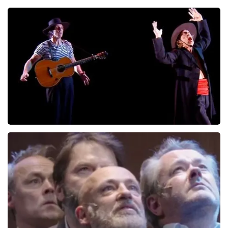
Kor Hoebe
172
laatste 30 minuten
BESTEL NU
Ashton Brothers
162
laatste 30 minuten
BESTEL NU