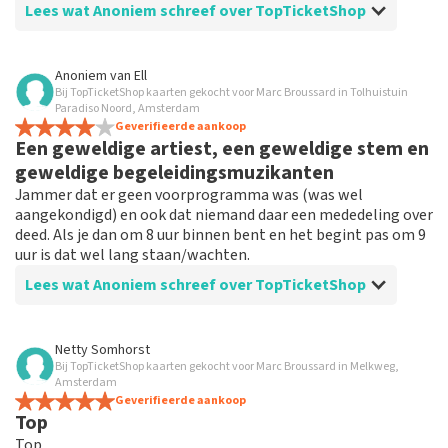
Lees wat Anoniem schreef over TopTicketShop
Beoordeling van Anoniem over
TopTicketShop
Anoniem
van
Ell
Bij TopTicketShop kaarten gekocht voor Marc Broussard in Tolhuistuin
Snel.
Paradiso Noord, Amsterdam
Geverifieerde aankoop
Een geweldige artiest, een geweldige stem en
geweldige begeleidingsmuzikanten
Jammer dat er geen voorprogramma was (was wel
aangekondigd) en ook dat niemand daar een mededeling over
deed. Als je dan om 8 uur binnen bent en het begint pas om 9
uur is dat wel lang staan/wachten.
Lees wat Anoniem schreef over TopTicketShop
Beoordeling van Anoniem over
TopTicketShop
Netty Somhorst
Bij TopTicketShop kaarten gekocht voor Marc Broussard in Melkweg,
Tickets bestellen verliep prima
Amsterdam
Een aanrader.
Geverifieerde aankoop
Top
Top