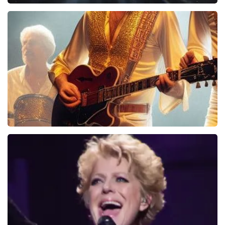
Veldheren Live
40
reviews
BEKIJKEN
Bee Gees Forever
845+
reviews
BEKIJKEN