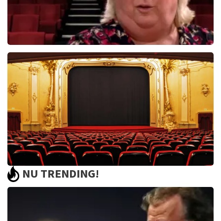
Christel De Laat
1154+
reviews
BEKIJKEN
NU TRENDING!
Saturday Night Fever
60
reviews
BEKIJKEN