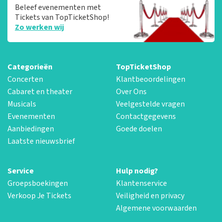
Beleef evenementen met
Tickets van TopTicketShop!
Zo werken wij
Categorieën
TopTicketShop
Concerten
Klantbeoordelingen
Cabaret en theater
Over Ons
Musicals
Veelgestelde vragen
Evenementen
Contactgegevens
Aanbiedingen
Goede doelen
Laatste nieuwsbrief
Service
Hulp nodig?
Groepsboekingen
Klantenservice
Verkoop Je Tickets
Veiligheid en privacy
Algemene voorwaarden