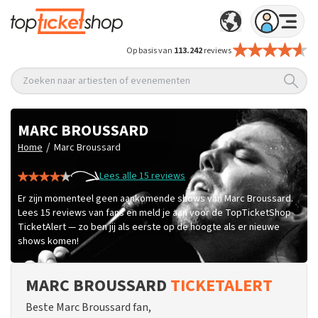
Op basis van
113.242
reviews
Zoeken naar artiesten of evenementen
MARC BROUSSARD
/
Home
Marc Broussard
Lees alle 15 reviews
Er zijn momenteel geen aankomende shows van Marc Broussard.
Lees 15 reviews van fans en meld je aan voor de TopTicketShop
TicketAlert — zo ben jij als eerste op de hoogte als er nieuwe
shows komen!
MARC BROUSSARD
TICKETALERT
Beste Marc Broussard fan,