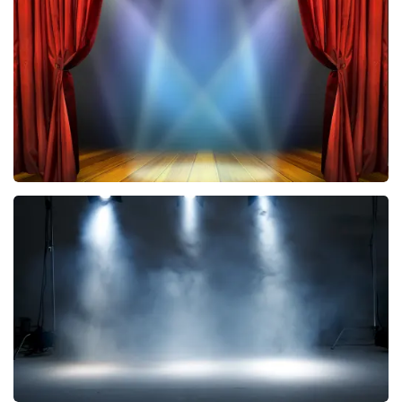
535
laatste 30 minuten
BESTEL NU
40 45 De Musical
290
laatste 30 minuten
BESTEL NU