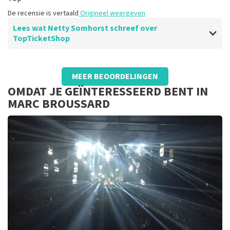
De recensie is vertaald
Origineel weergeven
Lees wat Netty Somhorst schreef over
TopTicketShop
Beoordeling van Netty Somhorst over
TopTicketShop
MEER BEOORDELINGEN
Top
OMDAT JE GEÏNTERESSEERD BENT IN
Goed
MARC BROUSSARD
De recensie is vertaald
Origineel weergeven