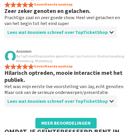
Ze zouden beter ook de plaatsen kunnen laten kiezen
Geverifieerde aankoop
Zeer zeker genoten en gelachen.
door de mensen
Prachtige zaal en zeer goede show. Heel veel gelachen en
van het begin tot het eind super
Lees wat Anoniem schreef over TopTicketShop
Beoordeling van Anoniem over
TopTicketShop
Anoniem
Bij TopTicketShop kaarten gekocht voor Jay Francis in Stadsschouwburg
Goed en makkelijk geregeld.
Middelburg, Middelburg
Betrouwbaar en super eenvoudig om je tickets te
Geverifieerde aankoop
Hilarisch optreden, mooie interactie met het
bestellen en betalen. Vervolgstappen ook goed
geregeld.
publiek.
Het was mijn eerste live voorstelling van Jay, echt genoten.
Maar ook van de serieuze onderwerpen/presentatie.
Lees wat Anoniem schreef over TopTicketShop
Beoordeling van Anoniem over
TopTicketShop
MEER BEOORDELINGEN
Goede service
OMDAT JE GEÏNTERESSEERD BENT IN