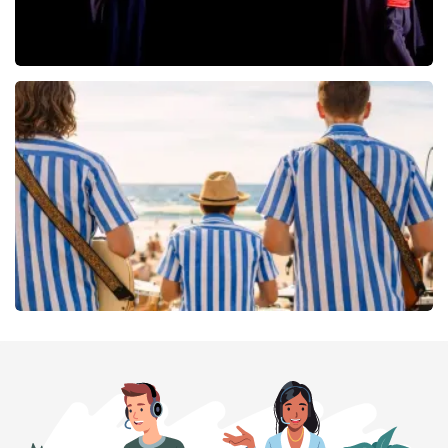
Ashton Brothers
115
laatste 30 minuten
BESTEL NU
Beach Boys Best
106
laatste 30 minuten
BESTEL NU