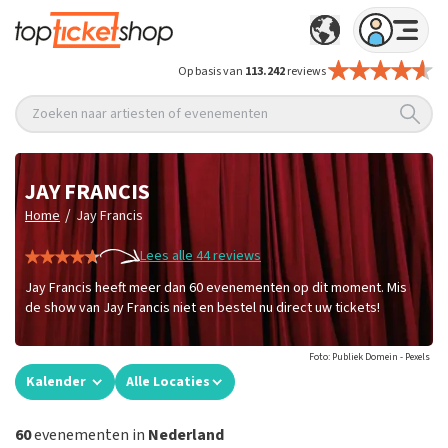
Op basis van
113.242
reviews
Zoeken naar artiesten of evenementen
JAY FRANCIS
/
Home
Jay Francis
Lees alle 44 reviews
Jay Francis heeft meer dan 60 evenementen op dit moment. Mis
de show van Jay Francis niet en bestel nu direct uw tickets!
Foto: Publiek Domein - Pexels
Kalender
Alle Locaties
60
evenementen in
Nederland