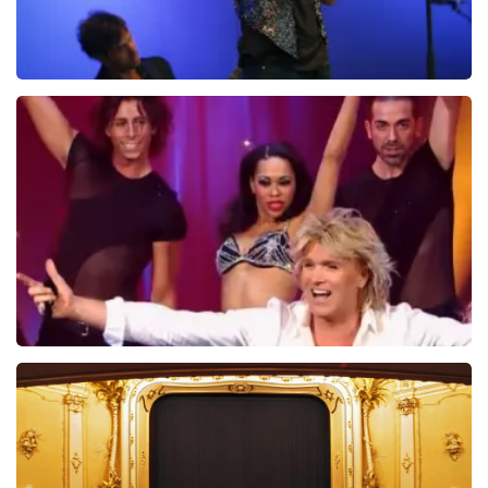
Ilse DeLange
274+
reviews
BEKIJKEN
Hans Klok
314+
reviews
BEKIJKEN