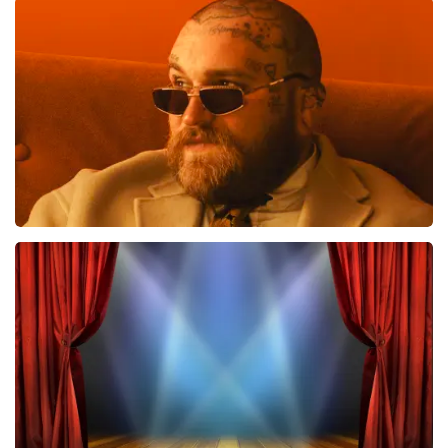
Andre Rieu
552
laatste 30 minuten
BESTEL NU
Teddy Swims
425
laatste 30 minuten
BESTEL NU