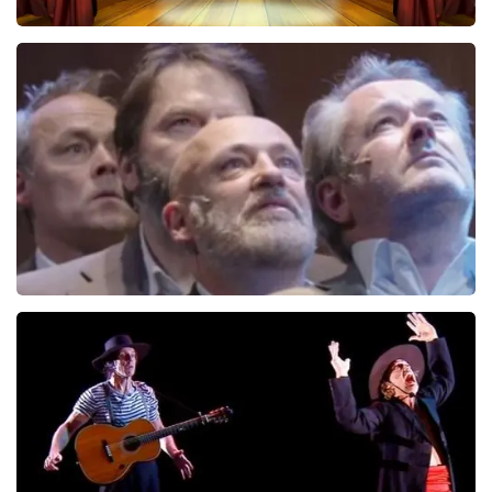
40 45 De Musical
221
laatste 30 minuten
BESTEL NU
De Verleiders
136
laatste 30 minuten
BESTEL NU