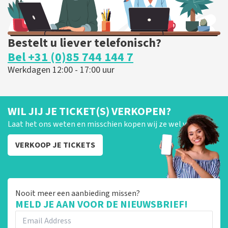
Bestelt u liever telefonisch?
Bel +31 (0)85 744 144 7
Werkdagen 12:00 - 17:00 uur
WIL JIJ JE TICKET(S) VERKOPEN?
Laat het ons weten en misschien kopen wij ze wel van je!
VERKOOP JE TICKETS
Nooit meer een aanbieding missen?
MELD JE AAN VOOR DE NIEUWSBRIEF!