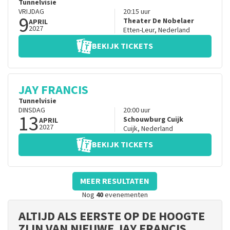
Tunnelvisie
VRIJDAG
20:15
uur
9
Theater De Nobelaer
APRIL
2027
Etten-Leur
,
Nederland
BEKIJK TICKETS
JAY FRANCIS
Tunnelvisie
DINSDAG
20:00
uur
13
Schouwburg Cuijk
APRIL
2027
Cuijk
,
Nederland
BEKIJK TICKETS
MEER RESULTATEN
Nog
40
evenementen
ALTIJD ALS EERSTE OP DE HOOGTE
ZIJN VAN NIEUWE JAY FRANCIS