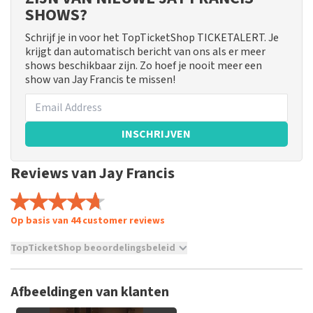
SHOWS?
Schrijf je in voor het TopTicketShop TICKETALERT. Je
krijgt dan automatisch bericht van ons als er meer
shows beschikbaar zijn. Zo hoef je nooit meer een
show van Jay Francis te missen!
INSCHRIJVEN
Reviews van Jay Francis
Op basis van 44 customer reviews
TopTicketShop beoordelingsbeleid
TopTicketShop verzamelt reviews van echte klanten. Het is
niet mogelijk om een review achter te laten als je geen
Afbeeldingen van klanten
tickets hebt aangeschaft bij TopTicketShop. Reviews met