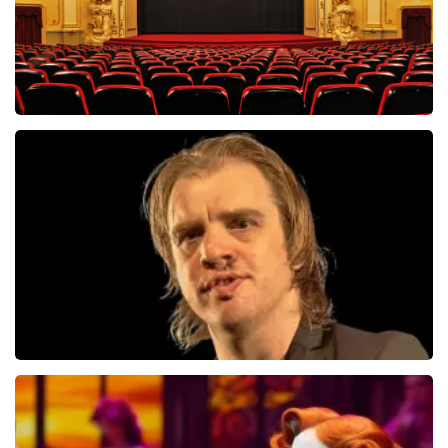
Saturday Night Fever
60
reviews
BEKIJKEN
Jan Jaap Van Der Wal
49
reviews