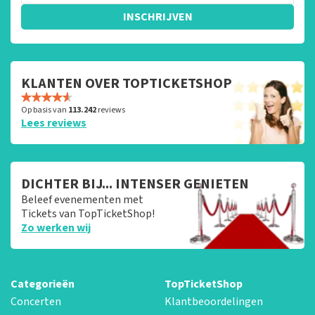
INSCHRIJVEN
KLANTEN OVER TOPTICKETSHOP
Op basis van
113.242
reviews
Lees reviews
DICHTER BIJ... INTENSER GENIETEN
Beleef evenementen met
Tickets van TopTicketShop!
Zo werken wij
Categorieën
TopTicketShop
Concerten
Klantbeoordelingen