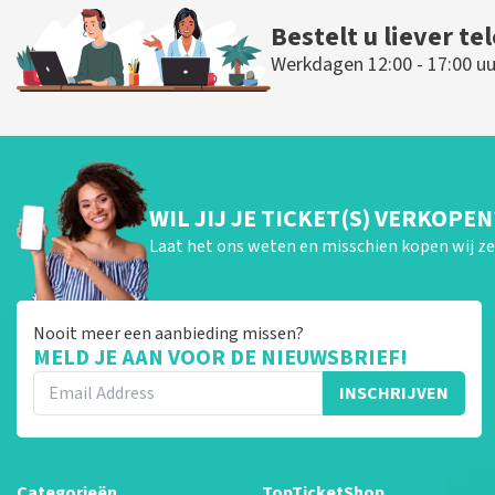
Bestelt u liever te
Werkdagen 12:00 - 17:00 uu
WIL JIJ JE TICKET(S) VERKOPEN
Laat het ons weten en misschien kopen wij ze 
Nooit meer een aanbieding missen?
MELD JE AAN VOOR DE NIEUWSBRIEF!
INSCHRIJVEN
Categorieën
TopTicketShop