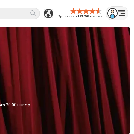
Op basis van
113.242
reviews
om 20:00 uur op