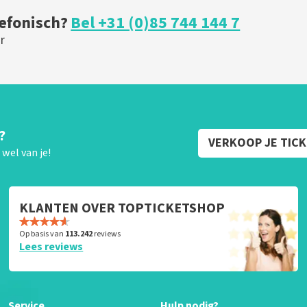
lefonisch?
Bel +31 (0)85 744 144 7
r
?
VERKOOP JE TIC
wel van je!
KLANTEN OVER TOPTICKETSHOP
Op basis van
113.242
reviews
Lees reviews
Service
Hulp nodig?