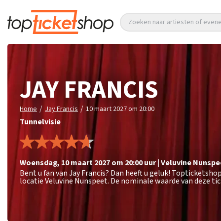
Zoeken naar artiesten of eve
JAY FRANCIS
/
/
Home
Jay Francis
10 maart 2027 om 20:00
Tunnelvisie
woensdag
,
10 maart 2027 om 20:00
uur
|
Veluvine
Nunspe
Bent u fan van Jay Francis? Dan heeft u geluk! Topticketsho
locatie Veluvine Nunspeet. De nominale waarde van deze tic