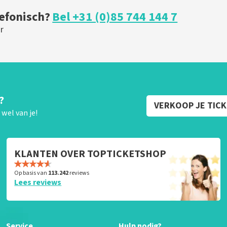
lefonisch?
Bel +31 (0)85 744 144 7
r
?
VERKOOP JE TIC
wel van je!
KLANTEN OVER TOPTICKETSHOP
Op basis van
113.242
reviews
Lees reviews
Service
Hulp nodig?