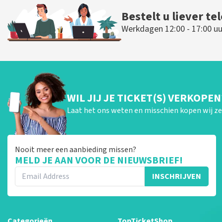
Bestelt u liever te
Werkdagen 12:00 - 17:00 uu
WIL JIJ JE TICKET(S) VERKOPEN
Laat het ons weten en misschien kopen wij ze 
Nooit meer een aanbieding missen?
MELD JE AAN VOOR DE NIEUWSBRIEF!
INSCHRIJVEN
Categorieën
TopTicketShop