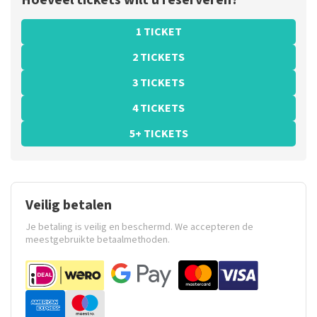
Hoeveel tickets wilt u reserveren?
1 TICKET
2 TICKETS
3 TICKETS
4 TICKETS
5+ TICKETS
Veilig betalen
Je betaling is veilig en beschermd. We accepteren de
meestgebruikte betaalmethoden.