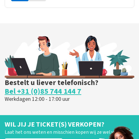
Bestelt u liever telefonisch?
Bel +31 (0)85 744 144 7
Werkdagen 12:00 - 17:00 uur
WIL JIJ JE TICKET(S) VERKOPEN?
Laat het ons weten en misschien kopen wij ze wel van je!