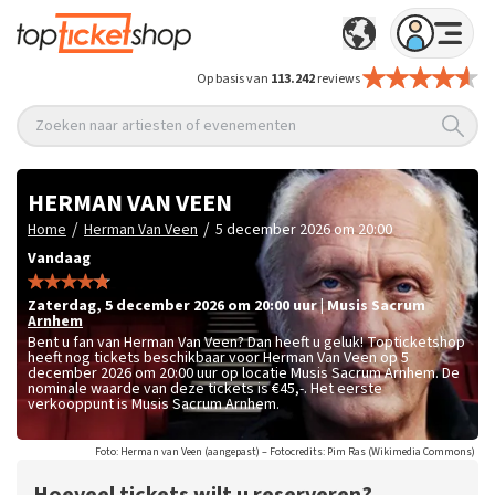
Op basis van
113.242
reviews
Zoeken naar artiesten of evenementen
HERMAN VAN VEEN
/
/
Home
Herman Van Veen
5 december 2026 om 20:00
Vandaag
zaterdag
,
5 december 2026 om 20:00
uur
|
Musis Sacrum
Arnhem
Bent u fan van Herman Van Veen? Dan heeft u geluk! Topticketshop
heeft nog tickets beschikbaar voor Herman Van Veen op 5
december 2026 om 20:00 uur op locatie Musis Sacrum Arnhem. De
nominale waarde van deze tickets is
€45,-
. Het eerste
verkooppunt is Musis Sacrum Arnhem.
Foto: Herman van Veen (aangepast) – Fotocredits: Pim Ras (Wikimedia Commons)