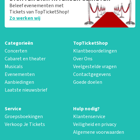
Beleef evenementen met
Tickets van TopTicketShop!
Zo werken wij
Categorieën
TopTicketShop
Concerten
Klantbeoordelingen
Cabaret en theater
Over Ons
Musicals
Veelgestelde vragen
Evenementen
Contactgegevens
Aanbiedingen
Goede doelen
Laatste nieuwsbrief
Service
Hulp nodig?
Groepsboekingen
Klantenservice
Verkoop Je Tickets
Veiligheid en privacy
Algemene voorwaarden