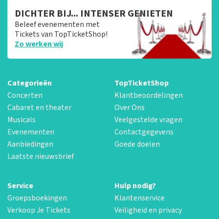
DICHTER BIJ... INTENSER GENIETEN
Beleef evenementen met
Tickets van TopTicketShop!
Zo werken wij
Categorieën
TopTicketShop
Concerten
Klantbeoordelingen
Cabaret en theater
Over Ons
Musicals
Veelgestelde vragen
Evenementen
Contactgegevens
Aanbiedingen
Goede doelen
Laatste nieuwsbrief
Service
Hulp nodig?
Groepsboekingen
Klantenservice
Verkoop Je Tickets
Veiligheid en privacy