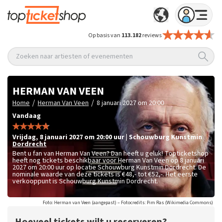
Op basis van
113.182
reviews
Zoeken naar artiesten of evenementen
HERMAN VAN VEEN
/
/
Home
Herman Van Veen
8 januari 2027 om 20:00
Vandaag
vrijdag
,
8 januari 2027 om 20:00
uur
|
Schouwburg Kunstmin
Dordrecht
Bent u fan van Herman Van Veen? Dan heeft u geluk! Topticketshop
heeft nog tickets beschikbaar voor Herman Van Veen op 8 januari
2027 om 20:00 uur op locatie Schouwburg Kunstmin Dordrecht. De
nominale waarde van deze tickets is
€48,- tot €52,-
. Het eerste
verkooppunt is Schouwburg Kunstmin Dordrecht.
Foto: Herman van Veen (aangepast) – Fotocredits: Pim Ras (Wikimedia Commons)