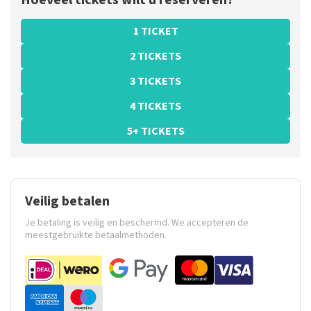
Hoeveel tickets wilt u reserveren?
1 TICKET
2 TICKETS
3 TICKETS
4 TICKETS
5+ TICKETS
Veilig betalen
Je betaling is veilig en beschermd. We accepteren de
meestgebruikte betaalmethoden.