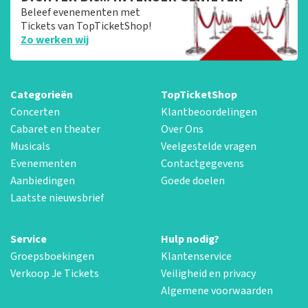
Beleef evenementen met
Tickets van TopTicketShop!
Zo werken wij
Categorieën
TopTicketShop
Concerten
Klantbeoordelingen
Cabaret en theater
Over Ons
Musicals
Veelgestelde vragen
Evenementen
Contactgegevens
Aanbiedingen
Goede doelen
Laatste nieuwsbrief
Service
Hulp nodig?
Groepsboekingen
Klantenservice
Verkoop Je Tickets
Veiligheid en privacy
Algemene voorwaarden