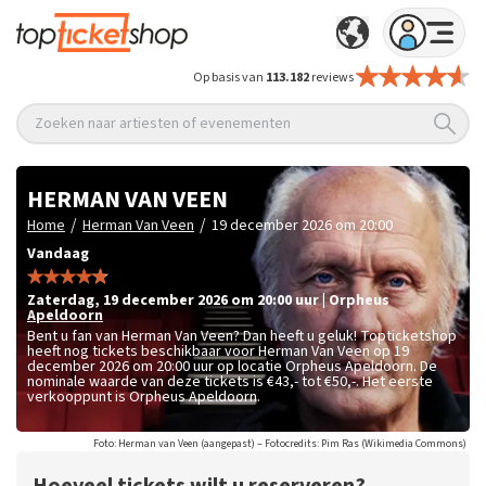
Op basis van
113.182
reviews
Zoeken naar artiesten of evenementen
HERMAN VAN VEEN
/
/
Home
Herman Van Veen
19 december 2026 om 20:00
Vandaag
zaterdag
,
19 december 2026 om 20:00
uur
|
Orpheus
Apeldoorn
Bent u fan van Herman Van Veen? Dan heeft u geluk! Topticketshop
heeft nog tickets beschikbaar voor Herman Van Veen op 19
december 2026 om 20:00 uur op locatie Orpheus Apeldoorn. De
nominale waarde van deze tickets is
€43,- tot €50,-
. Het eerste
verkooppunt is Orpheus Apeldoorn.
Foto: Herman van Veen (aangepast) – Fotocredits: Pim Ras (Wikimedia Commons)