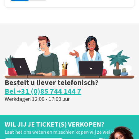
Bestelt u liever telefonisch?
Bel +31 (0)85 744 144 7
Werkdagen 12:00 - 17:00 uur
WIL JIJ JE TICKET(S) VERKOPEN?
Laat het ons weten en misschien kopen wij ze wel van je!