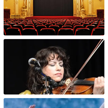
Saturday Night Fever
60
reviews
BEKIJKEN
Ellen Ten Damme