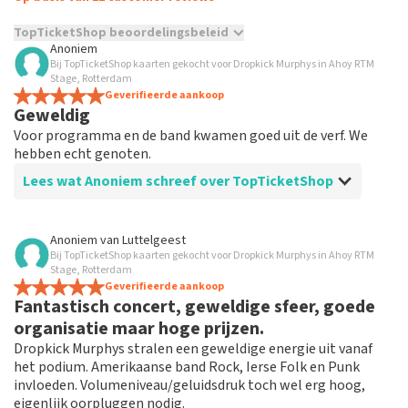
TopTicketShop beoordelingsbeleid
Anoniem
Bij TopTicketShop kaarten gekocht voor Dropkick Murphys in Ahoy RTM
TopTicketShop verzamelt reviews van echte klanten. Het is
Stage, Rotterdam
niet mogelijk om een review achter te laten als je geen
Geverifieerde aankoop
tickets hebt aangeschaft bij TopTicketShop. Reviews met
Geweldig
grof taalgebruik en/of onwaarheden worden niet geplaatst.
Voor programma en de band kwamen goed uit de verf. We
Het kan enkele weken duren voordat een review wordt
hebben echt genoten.
geplaatst.
Lees wat Anoniem schreef over TopTicketShop
Beoordeling van Anoniem over
TopTicketShop
Anoniem
van
Luttelgeest
Bij TopTicketShop kaarten gekocht voor Dropkick Murphys in Ahoy RTM
Helemaal prima
Stage, Rotterdam
Geverifieerde aankoop
Fantastisch concert, geweldige sfeer, goede
organisatie maar hoge prijzen.
Dropkick Murphys stralen een geweldige energie uit vanaf
het podium. Amerikaanse band Rock, Ierse Folk en Punk
invloeden. Volumeniveau/geluidsdruk toch wel erg hoog,
eigenlijk oorpluggen nodig.