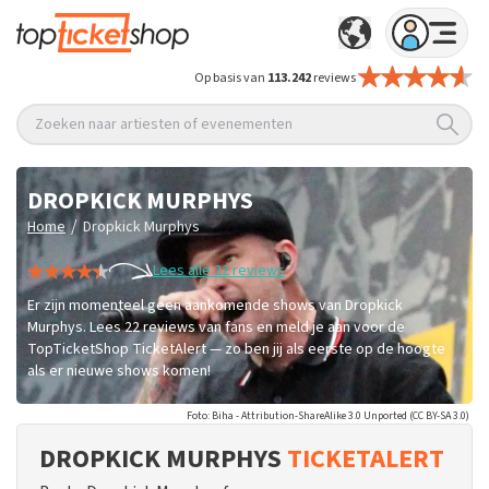
Op basis van
113.242
reviews
Zoeken naar artiesten of evenementen
DROPKICK MURPHYS
/
Home
Dropkick Murphys
Lees alle 22 reviews
Er zijn momenteel geen aankomende shows van Dropkick
Murphys. Lees 22 reviews van fans en meld je aan voor de
TopTicketShop TicketAlert — zo ben jij als eerste op de hoogte
als er nieuwe shows komen!
Foto: Biha - Attribution-ShareAlike 3.0 Unported (CC BY-SA 3.0)
DROPKICK MURPHYS
TICKETALERT