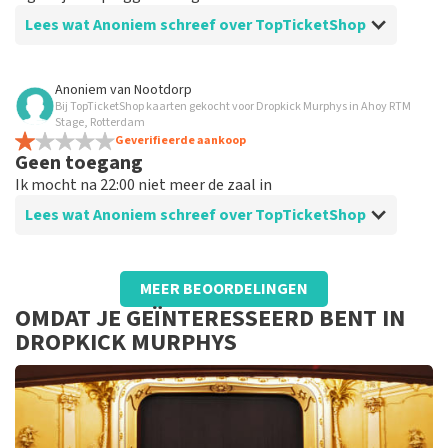
Lees wat Anoniem schreef over TopTicketShop
Beoordeling van Anoniem over
TopTicketShop
Anoniem
van
Nootdorp
Bij TopTicketShop kaarten gekocht voor Dropkick Murphys in Ahoy RTM
Kaartjes gekregen die eerder aan iemand
Stage, Rotterdam
anders verkocht waren voor een leuke
Geverifieerde aankoop
Geen toegang
prijs.
Ik mocht na 22:00 niet meer de zaal in
Alles goed en vlot afgehandeld, bij bestellen was het
niet duidelijk dat het om wederverkoop door
Lees wat Anoniem schreef over TopTicketShop
particulieren ging maar dat gaf geen problemen bij de
entree.
Beoordeling van Anoniem over
TopTicketShop
MEER BEOORDELINGEN
Ok
OMDAT JE GEÏNTERESSEERD BENT IN
Ok
DROPKICK MURPHYS