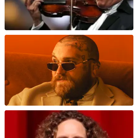
Andre Rieu
866
laatste 30 minuten
BESTEL NU
Teddy Swims
823
laatste 30 minuten
BESTEL NU