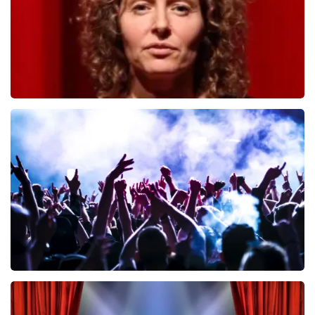
Esther van der Voort
499
laatste 30 minuten
BESTEL NU
Megadeth
456
laatste 30 minuten