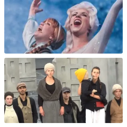
157+
reviews
BEKIJKEN
Frozen De Musical
67
reviews
BEKIJKEN