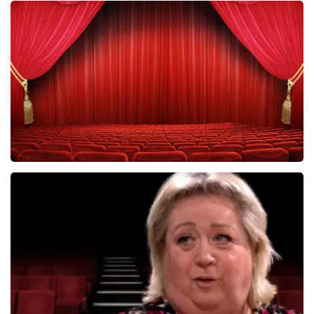
Het Pauperparadijs
356+
reviews
BEKIJKEN
Elisabeth
53
reviews
BEKIJKEN