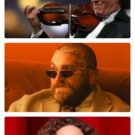
Andre Rieu
1087
laatste 30 minuten
BESTEL NU
Teddy Swims
749
laatste 30 minuten