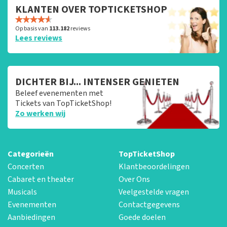
KLANTEN OVER TOPTICKETSHOP
Op basis van
113.182
reviews
Lees reviews
DICHTER BIJ... INTENSER GENIETEN
Beleef evenementen met
Tickets van TopTicketShop!
Zo werken wij
Categorieën
TopTicketShop
Concerten
Klantbeoordelingen
Cabaret en theater
Over Ons
Musicals
Veelgestelde vragen
Evenementen
Contactgegevens
Aanbiedingen
Goede doelen