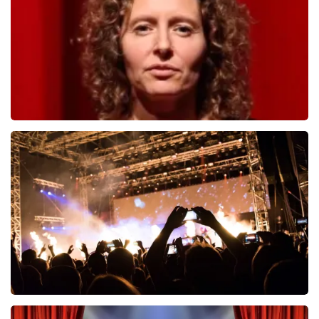
BESTEL NU
Esther van der Voort
497
laatste 30 minuten
BESTEL NU
Don Omar