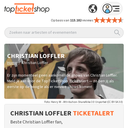
Op basis van
113.182
reviews
Zoeken naar artiesten of evenementen
CHRISTIAN LOFFLER
/
Home
Christian Loffler
Er zijn momenteel geen aankomende shows van Christian Loffler.
Meld je aan voor de TopTicketShop TicketAlert — zo ben jij als
eerste op de hoogte als er nieuwe shows komen!
Foto: Henry W - Attribution-ShareAlike 3.0 Unported (CC BY-SA 3.0)
CHRISTIAN LOFFLER
TICKETALERT
Beste Christian Loffler fan,