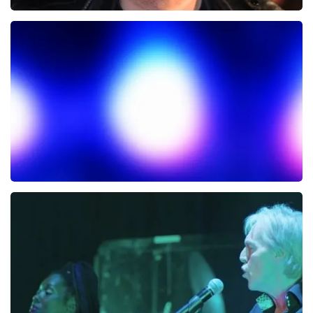
James Arthur
20
reviews
BEKIJKEN
Het Geluk van Limburg
225+
reviews
BEKIJKEN