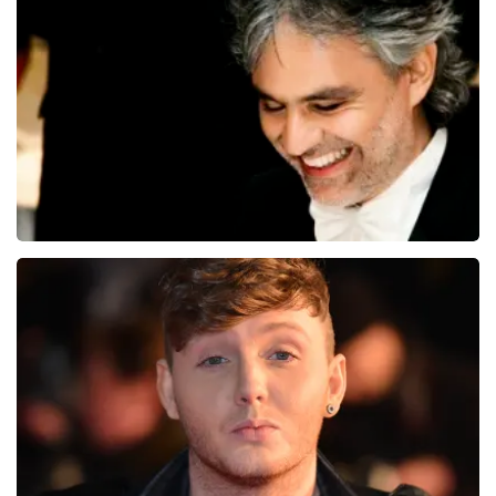
Woman In Love
3
reviews
BEKIJKEN
Andrea Bocelli
157+
reviews
BEKIJKEN