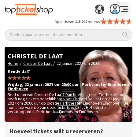
Op basis van
113.242
reviews
Zoeken naar artiesten of evenementen
CHRISTEL DE LAAT
/
/
Home
Christel De Laat
22 januari 2027 om 20:00
Kende da!?
vrijdag
,
22 januari 2027 om 20:00
uur
|
Parktheater Eindhoven
Eindhoven
Bent u fan van Christel De Laat? Dan heeft u geluk! Topticketshop
heeft nog tickets beschikbaar voor Christel De Laat op 22 januari
2027 om 20:00 uur op locatie Parktheater Eindhoven Eindhoven. De
nominale waarde van deze tickets is
€34,-
. Het eerste
verkooppunt is Parktheater Eindhoven Eindhoven.
Hoeveel tickets wilt u reserveren?