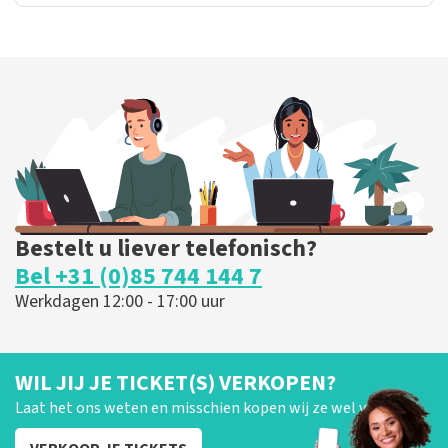
Bestelt u liever telefonisch?
Bel +31 (0)85 744 144 7
Werkdagen 12:00 - 17:00 uur
WIL JIJ JE TICKET(S) VERKOPEN?
Laat het ons weten en misschien kopen wij ze wel van je!