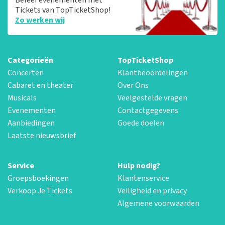
Tickets van TopTicketShop!
Zo werken wij
Categorieën
TopTicketShop
Concerten
Klantbeoordelingen
Cabaret en theater
Over Ons
Musicals
Veelgestelde vragen
Evenementen
Contactgegevens
Aanbiedingen
Goede doelen
Laatste nieuwsbrief
Service
Hulp nodig?
Groepsboekingen
Klantenservice
Verkoop Je Tickets
Veiligheid en privacy
Algemene voorwaarden