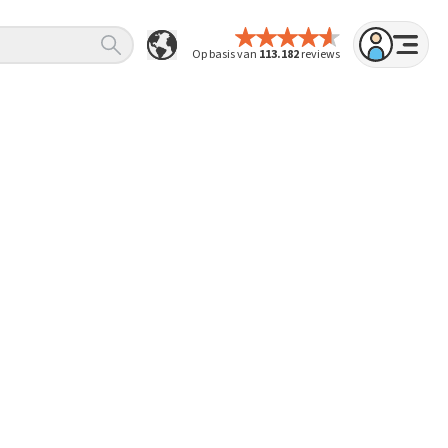
Op basis van
113.182
reviews