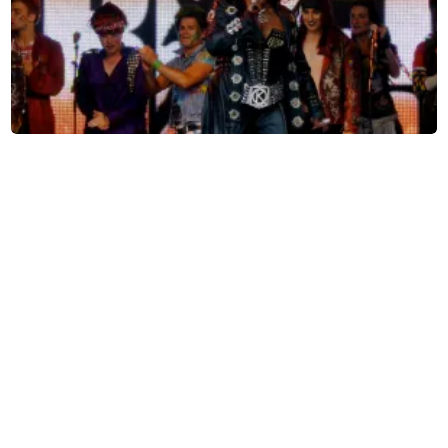
We Will Rock You
Parktheater Eindhoven
Eindhoven, Nederland
20:00 uur
KOOP TICKETS