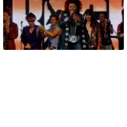
We Will Rock You
Parktheater Eindhoven
Eindhoven, Nederland
20:00 uur
KOOP TICKETS