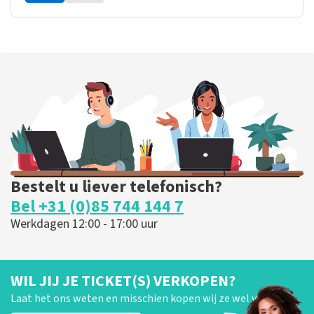
Bestelt u liever telefonisch?
Bel +31 (0)85 744 144 7
Werkdagen 12:00 - 17:00 uur
WIL JIJ JE TICKET(S) VERKOPEN?
Laat het ons weten en misschien kopen wij ze wel van je!