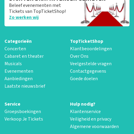
Beleef evenementen met
Tickets van TopTicketShop!
Zo werken wij
Categorieën
TopTicketShop
Concerten
Klantbeoordelingen
Cabaret en theater
Over Ons
Musicals
Veelgestelde vragen
Evenementen
Contactgegevens
Aanbiedingen
Goede doelen
Laatste nieuwsbrief
Service
Hulp nodig?
Groepsboekingen
Klantenservice
Verkoop Je Tickets
Veiligheid en privacy
Algemene voorwaarden