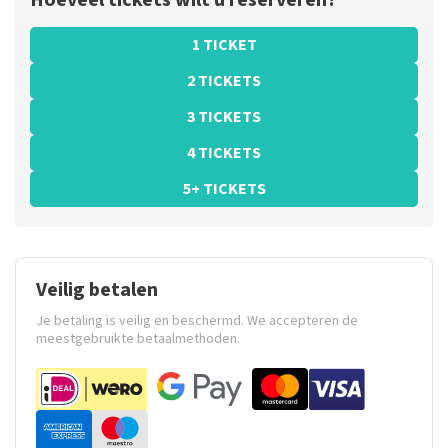
Hoeveel tickets wilt u reserveren?
1 TICKET
2 TICKETS
3 TICKETS
4 TICKETS
5+ TICKETS
Veilig betalen
Je betaling is veilig en beschermd. We accepteren de
meestgebruikte betaalmethoden.