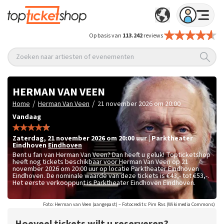
Op basis van
113.242
reviews
Zoeken naar artiesten of evenementen
HERMAN VAN VEEN
/
/
Home
Herman Van Veen
21 november 2026 om 20:00
Vandaag
zaterdag
,
21 november 2026 om 20:00
uur
|
Parktheater
Eindhoven
Eindhoven
Bent u fan van Herman Van Veen? Dan heeft u geluk! Topticketshop
heeft nog tickets beschikbaar voor Herman Van Veen op 21
november 2026 om 20:00 uur op locatie Parktheater Eindhoven
Eindhoven. De nominale waarde van deze tickets is
€43,- tot €53,-
.
Het eerste verkooppunt is Parktheater Eindhoven Eindhoven.
Foto: Herman van Veen (aangepast) – Fotocredits: Pim Ras (Wikimedia Commons)