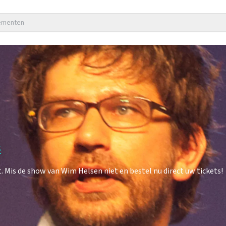
nementen
s
is de show van Wim Helsen niet en bestel nu direct uw tickets!