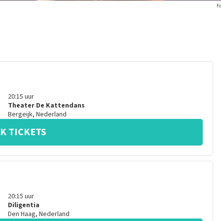
Fo
20:15
uur
Theater De Kattendans
Bergeijk
,
Nederland
K TICKETS
20:15
uur
Diligentia
Den Haag
,
Nederland