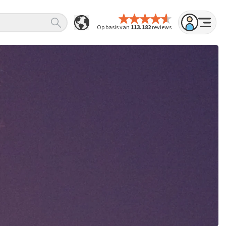
Op basis van
113.182
reviews