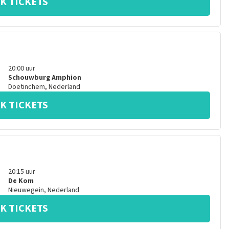
K TICKETS
20:00
uur
Schouwburg Amphion
Doetinchem
,
Nederland
K TICKETS
20:15
uur
De Kom
Nieuwegein
,
Nederland
K TICKETS