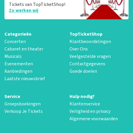
Tickets van TopTicketShop!
Zo werken wij
Categorieën
TopTicketShop
Concerten
Klantbeoordelingen
Cabaret en theater
Over Ons
Musicals
Veelgestelde vragen
Evenementen
Contactgegevens
Aanbiedingen
Goede doelen
Laatste nieuwsbrief
Service
Hulp nodig?
Groepsboekingen
Klantenservice
Verkoop Je Tickets
Veiligheid en privacy
Algemene voorwaarden