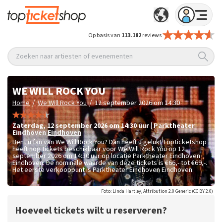
Op basis van
113.182
reviews
Zoeken naar artiesten of evenementen
WE WILL ROCK YOU
/
/
Home
We Will Rock You
12 september 2026 om 14:30
zaterdag
,
12 september 2026 om 14:30
uur
|
Parktheater
Eindhoven
Eindhoven
Bent u fan van We Will Rock You? Dan heeft u geluk! Topticketshop
heeft nog tickets beschikbaar voor We Will Rock You op 12
september 2026 om 14:30 uur op locatie Parktheater Eindhoven
Eindhoven. De nominale waarde van deze tickets is
€66,- tot €69,-
.
Het eerste verkooppunt is Parktheater Eindhoven Eindhoven.
Foto: Linda Hartley, Attribution 2.0 Generic (CC BY 2.0)
Hoeveel tickets wilt u reserveren?