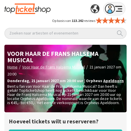
Op basis van
113.242
reviews
Zoeken naar artiesten of evenementen
VOOR HAAR DE FRANS HALSEMA
MUSICAL
/
/
Home
Voor Haar de Frans Halsema Musical
21 januari 2027 om
20:00
donderdag
,
21 januari 2027 om 20:00
uur
|
Orpheus
Apeldoorn
Bent u fan van Voor Haar de Frans Halsema Musical? Dan heeft u
geluk! Topticketshop heeft nog tickets beschikbaar voor Voor
Haar de Frans Halsema Musical op 21 januari 2027 om 20:00 uur op
locatie Orpheus Apeldoorn. De nominale waarde van deze tickets
is
€45,- tot €50,-
. Het eerste verkooppunt is Orpheus Apeldoorn.
Hoeveel tickets wilt u reserveren?