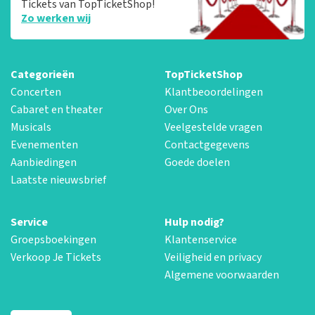
Tickets van TopTicketShop!
Zo werken wij
Categorieën
TopTicketShop
Concerten
Klantbeoordelingen
Cabaret en theater
Over Ons
Musicals
Veelgestelde vragen
Evenementen
Contactgegevens
Aanbiedingen
Goede doelen
Laatste nieuwsbrief
Service
Hulp nodig?
Groepsboekingen
Klantenservice
Verkoop Je Tickets
Veiligheid en privacy
Algemene voorwaarden