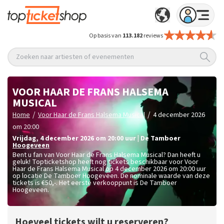
Op basis van
113.182
reviews
Zoeken naar artiesten of evenementen
VOOR HAAR DE FRANS HALSEMA
MUSICAL
/
/
Home
Voor Haar de Frans Halsema Musical
4 december 2026
om 20:00
vrijdag
,
4 december 2026 om 20:00
uur
|
De Tamboer
Hoogeveen
Bent u fan van Voor Haar de Frans Halsema Musical? Dan heeft u
geluk! Topticketshop heeft nog tickets beschikbaar voor Voor
Haar de Frans Halsema Musical op 4 december 2026 om 20:00 uur
op locatie De Tamboer Hoogeveen. De nominale waarde van deze
tickets is
€50,-
. Het eerste verkooppunt is De Tamboer
Hoogeveen.
Hoeveel tickets wilt u reserveren?