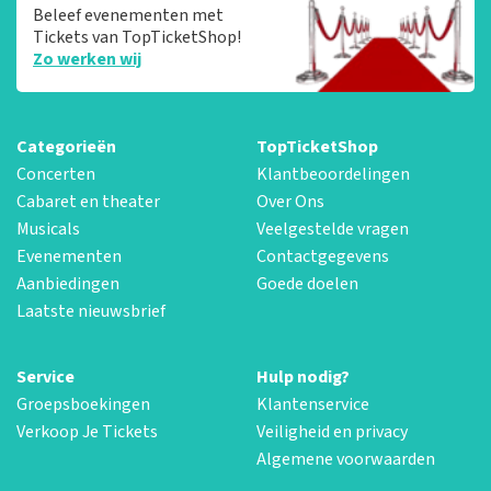
Beleef evenementen met
Tickets van TopTicketShop!
Zo werken wij
Categorieën
TopTicketShop
Concerten
Klantbeoordelingen
Cabaret en theater
Over Ons
Musicals
Veelgestelde vragen
Evenementen
Contactgegevens
Aanbiedingen
Goede doelen
Laatste nieuwsbrief
Service
Hulp nodig?
Groepsboekingen
Klantenservice
Verkoop Je Tickets
Veiligheid en privacy
Algemene voorwaarden