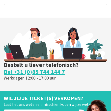
Bestelt u liever telefonisch?
Bel +31 (0)85 744 144 7
Werkdagen 12:00 - 17:00 uur
WIL JIJ JE TICKET(S) VERKOPEN?
Laat het ons weten en misschien kopen wij ze wel van je!