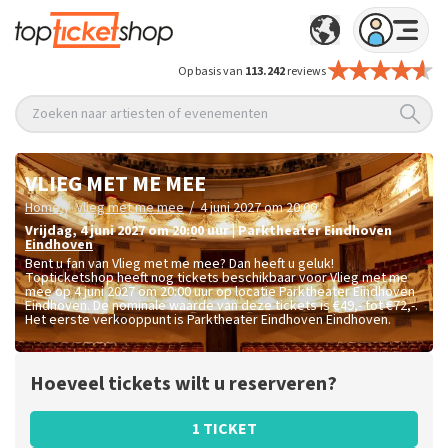
Op basis van
113.242
reviews
Zoeken naar artiesten of evenementen
VLIEG MET ME MEE
/
/
Home
Vlieg met me mee
4 juni 2027 om 20:00
vrijdag
,
4 juni 2027 om 20:00
uur
|
Parktheater Eindhoven
Eindhoven
Bent u fan van Vlieg met me mee? Dan heeft u geluk!
Topticketshop heeft nog tickets beschikbaar voor Vlieg met me
mee op 4 juni 2027 om 20:00 uur op locatie Parktheater Eindhoven
Eindhoven. De nominale waarde van deze tickets is
€49,- tot €72,-
.
Het eerste verkooppunt is Parktheater Eindhoven Eindhoven.
Hoeveel tickets wilt u reserveren?
1 TICKET