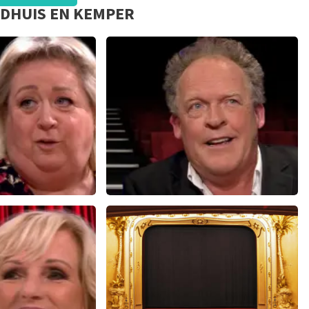
LDHUIS EN KEMPER
e Laat
Bert Visscher
154+
reviews
1655+
reviews
EN
BEKIJKEN