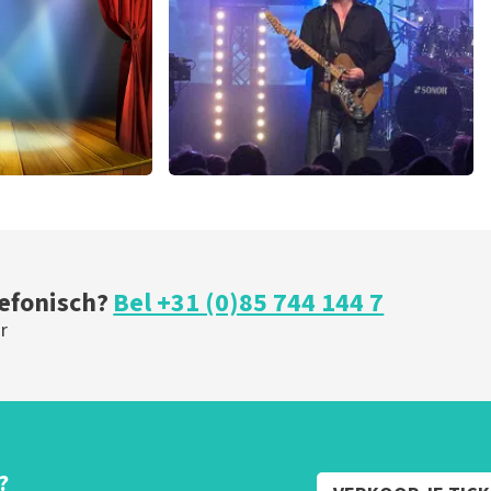
U
BESTEL NU
ical
Blof
 minuten
339
laatste 30 minuten
U
BESTEL NU
lefonisch?
Bel +31 (0)85 744 144 7
r
?