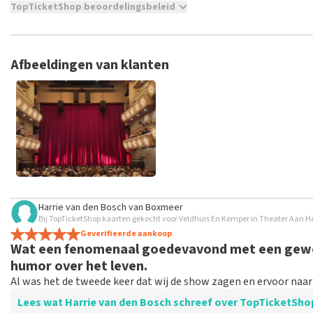
TopTicketShop beoordelingsbeleid
TopTicketShop verzamelt reviews van echte klanten. Het is niet
hebt aangeschaft bij TopTicketShop. Reviews met grof taalgeb
weken duren voordat een review wordt geplaatst.
Afbeeldingen van klanten
Harrie van den Bosch
van
Boxmeer
Bij TopTicketShop kaarten gekocht voor Veldhuis En Kemper in Theater Aan Het
Geverifieerde aankoop
Wat een fenomenaal goedevavond met een geweld
humor over het leven.
Al was het de tweede keer dat wij de show zagen en ervoor naar
Lees wat Harrie van den Bosch schreef over TopTicketSho