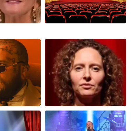
houten
Saturday Night Fever
353+
reviews
60
reviews
EN
BEKIJKEN
ms
Esther van der Voort
 minuten
634
laatste 30 minuten