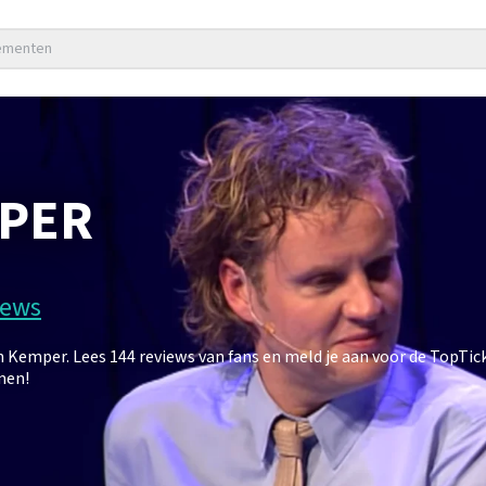
nementen
MPER
iews
Kemper. Lees 144 reviews van fans en meld je aan voor de TopTic
men!