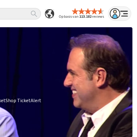
Op basis van
113.182
reviews
ketShop TicketAlert