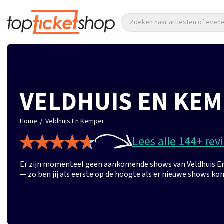
Zoeken naar artiesten of eve
VELDHUIS EN KE
/
Home
Veldhuis En Kemper
Lees alle 144+ rev
Er zijn momenteel geen aankomende shows van Veldhuis En 
— zo ben jij als eerste op de hoogte als er nieuwe shows ko