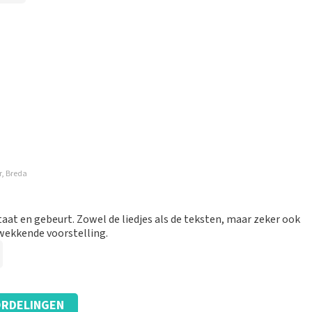
m
r, Breda
at en gebeurt. Zowel de liedjes als de teksten, maar zeker ook
wekkende voorstelling.
RDELINGEN