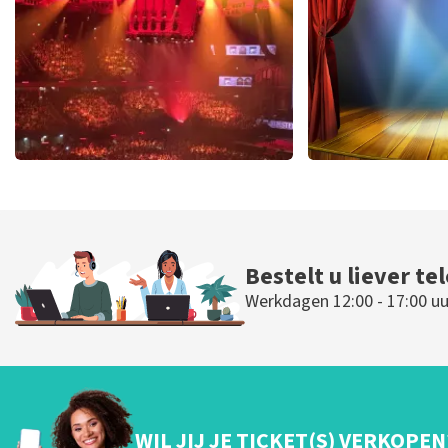
BESTEL NU
BESTEL N
Vrienden Van Amstel Live
40 45 De Mus
433
laatste 30 minuten
394
laatste 30
BESTEL NU
BESTEL N
Bestelt u liever te
Werkdagen 12:00 - 17:00 uu
WIL JIJ JE TICKET(S) VERKOPEN