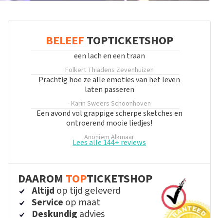
BELEEF
TOPTICKETSHOP
een lach en een traan
Folkert Thiadens
Zevenhuizen
Prachtig hoe ze alle emoties van het leven
laten passeren
- Karin Sweers
Schoonhoven
Een avond vol grappige scherpe sketches en
ontroerend mooie liedjes!
Anoniem
Alkmaar
Lees alle 144+ reviews
DAAROM
TOP
TICKETSHOP
Altijd
op tijd geleverd
Service
op maat
Deskundig
advies