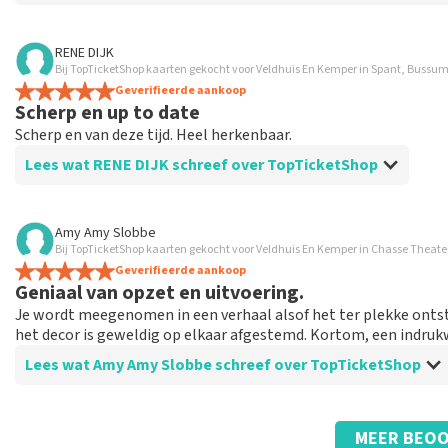
Beoordeling van Harrie van den Bosch over
TopTicketShop
RENE DIJK
Bij TopTicketShop kaarten gekocht voor Veldhuis En Kemper in Spant, Bussu
Prima
Geverifieerde aankoop
Prima
Scherp en up to date
Scherp en van deze tijd. Heel herkenbaar.
Lees wat RENE DIJK schreef over TopTicketShop
Beoordeling van RENE DIJK over
TopTicketShop
Amy Amy Slobbe
Bij TopTicketShop kaarten gekocht voor Veldhuis En Kemper in Chasse Theate
Prima geregeld
Geverifieerde aankoop
Geniaal van opzet en uitvoering.
Je wordt meegenomen in een verhaal alsof het ter plekke ontsta
het decor is geweldig op elkaar afgestemd. Kortom, een indruk
Lees wat Amy Amy Slobbe schreef over TopTicketShop
Beoordeling van Amy Amy Slobbe over
TopTicketShop
MEER BEOO