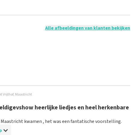
 mogelijk om een review achter te laten als je geen tickets
ruik en/of onwaarheden worden niet geplaatst. Het kan enkele
Alle afbeeldingen van klanten bekijken
 Vrijthof, Maastricht
igevshow heerlijke liedjes en heel herkenbare
 Maastricht kwamen , het was een fantatische voorstelling.
p