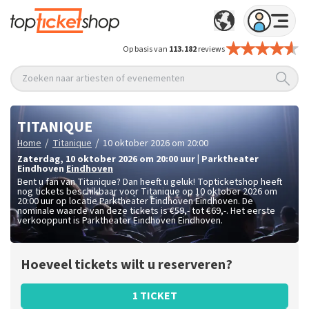
Op basis van
113.182
reviews
Zoeken naar artiesten of evenementen
TITANIQUE
/
/
Home
Titanique
10 oktober 2026 om 20:00
zaterdag
,
10 oktober 2026 om 20:00
uur
|
Parktheater
Eindhoven
Eindhoven
Bent u fan van Titanique? Dan heeft u geluk! Topticketshop heeft
nog tickets beschikbaar voor Titanique op 10 oktober 2026 om
20:00 uur op locatie Parktheater Eindhoven Eindhoven. De
nominale waarde van deze tickets is
€59,- tot €69,-
. Het eerste
verkooppunt is Parktheater Eindhoven Eindhoven.
Hoeveel tickets wilt u reserveren?
1 TICKET