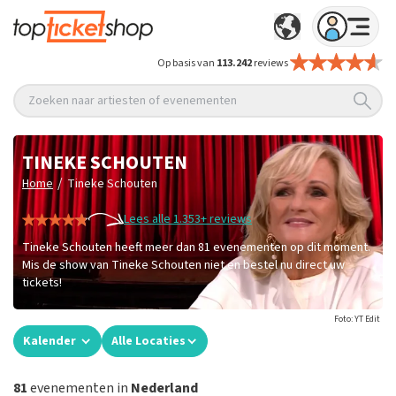
Op basis van
113.242
reviews
Zoeken naar artiesten of evenementen
TINEKE SCHOUTEN
/
Home
Tineke Schouten
Lees alle 1.353+ reviews
Tineke Schouten heeft meer dan 81 evenementen op dit moment.
Mis de show van Tineke Schouten niet en bestel nu direct uw
tickets!
Foto: YT Edit
Kalender
Alle Locaties
81
evenementen in
Nederland