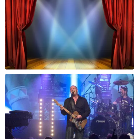
Teddy Swims
543
laatste 30 minuten
BESTEL NU
40 45 De Musical
297
laatste 30 minuten
BESTEL NU