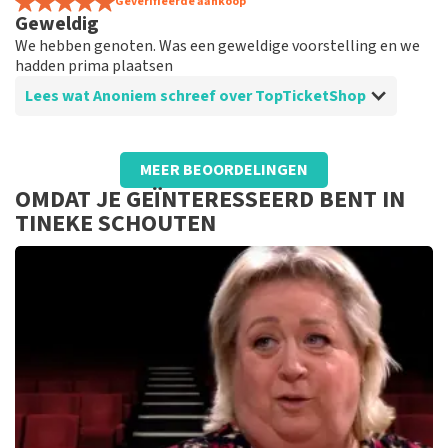
Prima. Was nog nooit bij Tineke Schouten geweest, ga
Geverifieerde aankoop
Geweldig
zeker nog een keertje terug.
We hebben genoten. Was een geweldige voorstelling en we
hadden prima plaatsen
Lees wat Anoniem schreef over TopTicketShop
Beoordeling van Anoniem over
TopTicketShop
MEER BEOORDELINGEN
Prima
OMDAT JE GEÏNTERESSEERD BENT IN
Was een geweldige voorstelling we hebben genoten
TINEKE SCHOUTEN
We hebben een fijne avond gehad