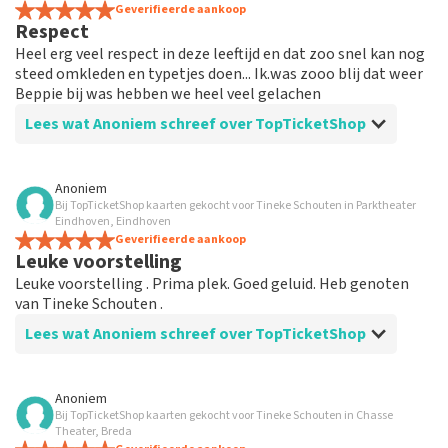
Geverifieerde aankoop
Respect
Heel erg veel respect in deze leeftijd en dat zoo snel kan nog
steed omkleden en typetjes doen... Ik.was zooo blij dat weer
Beppie bij was hebben we heel veel gelachen
Lees wat Anoniem schreef over TopTicketShop
Beoordeling van Anoniem over
TopTicketShop
Anoniem
Bij TopTicketShop kaarten gekocht voor Tineke Schouten in Parktheater
Goede prijs
Eindhoven, Eindhoven
Snel laats moment kaarten kunen regelen voor
Geverifieerde aankoop
Leuke voorstelling
aangename prijs...ik heb vaker kaartjes gekocht en blijf
ook doen....
Leuke voorstelling . Prima plek. Goed geluid. Heb genoten
van Tineke Schouten .
Lees wat Anoniem schreef over TopTicketShop
Beoordeling van Anoniem over
TopTicketShop
Anoniem
Bij TopTicketShop kaarten gekocht voor Tineke Schouten in Chasse
Prima
Theater, Breda