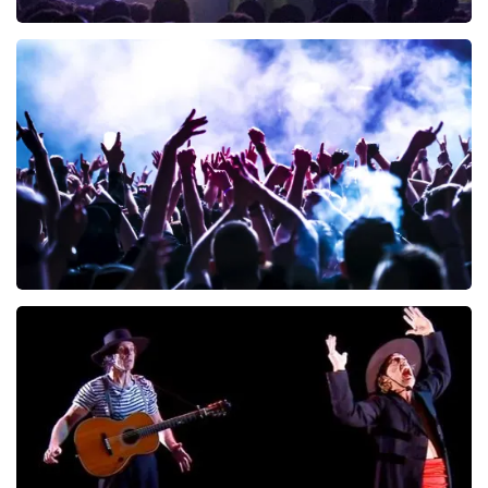
Blof
245
laatste 30 minuten
BESTEL NU
Megadeth
200
laatste 30 minuten
BESTEL NU