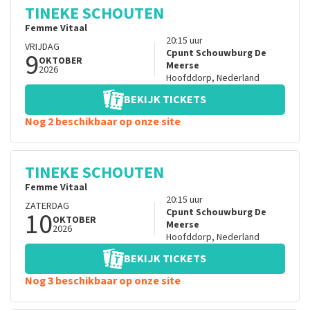
TINEKE SCHOUTEN
Femme Vitaal
20:15
uur
VRIJDAG
9
Cpunt Schouwburg De
OKTOBER
Meerse
2026
Hoofddorp
,
Nederland
BEKIJK TICKETS
Nog 2 beschikbaar op onze site
TINEKE SCHOUTEN
Femme Vitaal
20:15
uur
ZATERDAG
10
Cpunt Schouwburg De
OKTOBER
Meerse
2026
Hoofddorp
,
Nederland
BEKIJK TICKETS
Nog 3 beschikbaar op onze site