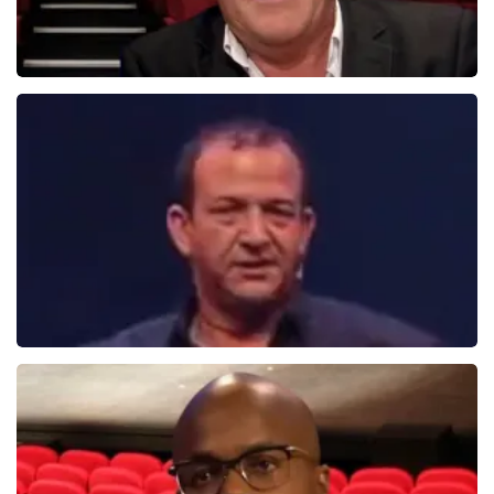
Bert Visscher
1655+
reviews
BEKIJKEN
Najib Amhali
1099+
reviews
BEKIJKEN