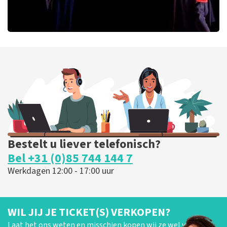
Ashton Brothers
170
laatste 30 minuten
BESTEL NU
Bestelt u liever telefonisch?
Bel +31 (0)85 744 144 7
Werkdagen 12:00 - 17:00 uur
WIL JIJ JE TICKET(S) VERKOPEN?
Laat het ons weten en misschien kopen wij ze wel van je!