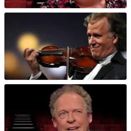
Christel De Laat
1154+
reviews
BEKIJKEN
Andre Rieu
5618+
reviews
BEKIJKEN