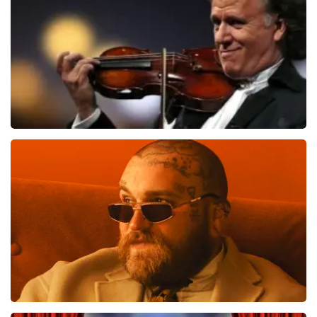
BEKIJKEN
Andre Rieu
658
laatste 30 minuten
BESTEL NU