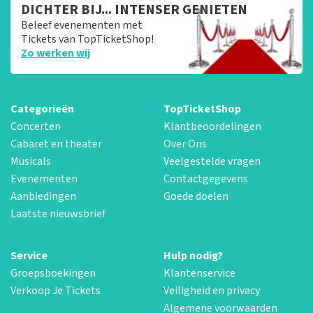
DICHTER BIJ... INTENSER GENIETEN
Beleef evenementen met
Tickets van TopTicketShop!
Zo werken wij
Categorieën
TopTicketShop
Concerten
Klantbeoordelingen
Cabaret en theater
Over Ons
Musicals
Veelgestelde vragen
Evenementen
Contactgegevens
Aanbiedingen
Goede doelen
Laatste nieuwsbrief
Service
Hulp nodig?
Groepsboekingen
Klantenservice
Verkoop Je Tickets
Veiligheid en privacy
Algemene voorwaarden