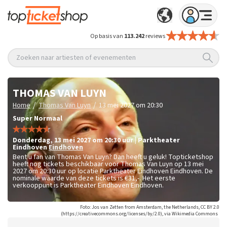
Op basis van
113.242
reviews
Zoeken naar artiesten of evenementen
THOMAS VAN LUYN
/
/
Home
Thomas Van Luyn
13 mei 2027 om 20:30
Super Normaal
donderdag
,
13 mei 2027 om 20:30
uur
|
Parktheater
Eindhoven
Eindhoven
Bent u fan van Thomas Van Luyn? Dan heeft u geluk! Topticketshop
heeft nog tickets beschikbaar voor Thomas Van Luyn op 13 mei
2027 om 20:30 uur op locatie Parktheater Eindhoven Eindhoven. De
nominale waarde van deze tickets is
€31,-
. Het eerste
verkooppunt is Parktheater Eindhoven Eindhoven.
Foto: Jos van Zetten from Amsterdam, the Netherlands, CC BY 2.0
(https://creativecommons.org/licenses/by/2.0), via Wikimedia Commons