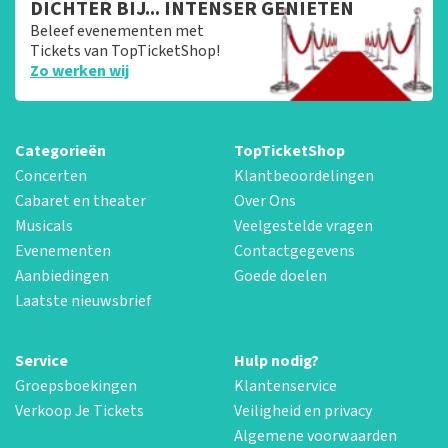
DICHTER BIJ... INTENSER GENIETEN
Beleef evenementen met
Tickets van TopTicketShop!
Zo werken wij
Categorieën
TopTicketShop
Concerten
Klantbeoordelingen
Cabaret en theater
Over Ons
Musicals
Veelgestelde vragen
Evenementen
Contactgegevens
Aanbiedingen
Goede doelen
Laatste nieuwsbrief
Service
Hulp nodig?
Groepsboekingen
Klantenservice
Verkoop Je Tickets
Veiligheid en privacy
Algemene voorwaarden