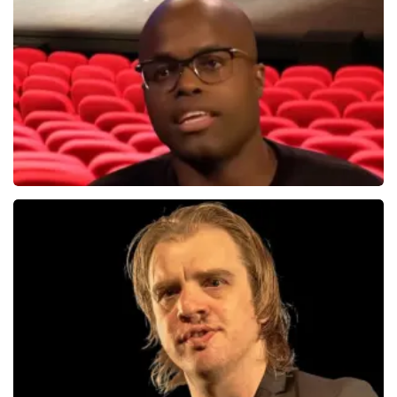
314+
reviews
BEKIJKEN
Jandino Asporaat
499+
reviews
BEKIJKEN