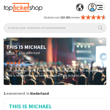
Op basis van
113.182
reviews
Zoeken naar artiesten of evenementen
THIS IS MICHAEL
/
Home
This Is Michael
Lees alle 9 reviews
This Is Michael heeft 1 evenement op dit moment. Mis de show van
This Is Michael niet en bestel nu direct uw tickets!
1
evenement in
Nederland
THIS IS MICHAEL