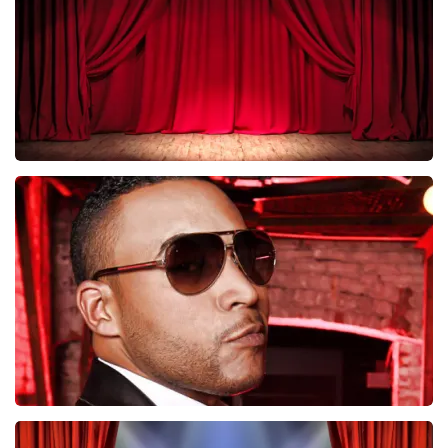
BESTEL NU
Job Knoester
247
laatste 30 minuten
BESTEL NU
Don Omar