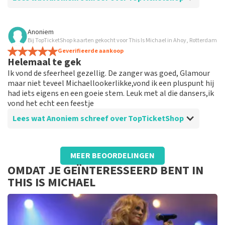
van de superleuke fotos! Wij zullen ze plaatsen op de
site! Met vriendelijke groeten, Joost Topticketshop
Beoordeling van Anoniem over
TopTicketShop
Anoniem
Bij TopTicketShop kaarten gekocht voor This Is Michael in Ahoy, Rotterdam
Super
Geverifieerde aankoop
Helemaal te gek
Ik vond de sfeerheel gezellig. De zanger was goed, Glamour
maar niet teveel Michaellookerlikke,vond ik een pluspunt hij
had iets eigens en een goeie stem. Leuk met al die dansers,ik
vond het echt een feestje
Lees wat Anoniem schreef over TopTicketShop
Beoordeling van Anoniem over
TopTicketShop
MEER BEOORDELINGEN
Heel goed
OMDAT JE GEÏNTERESSEERD BENT IN
THIS IS MICHAEL