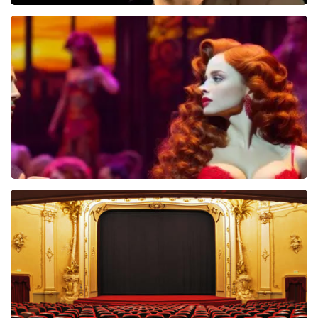
Jan Jaap Van Der Wal
49
reviews
BEKIJKEN
Pretty Woman
44
reviews
BEKIJKEN