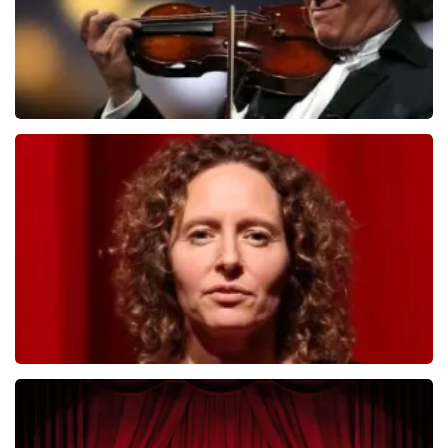
Andre Rieu
392
laatste 30 minuten
BESTEL NU
Esther van der Voort
281
laatste 30 minuten