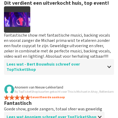
Dit verdient een uitverkocht huis, top event!
Fantastische show met fantastische musici, backing vocals
en vooral zanger die Michael prima wist te etaleren zonder
een foute copycat te zijn. Geweldige uitvoering en sfeer,
zeker in combinatie met de perfecte musici, backing vocals,
video wall en lighting!. Absoluut voor herhaling vatbaar!!!!
Lees wat - Bert Bouwhuis schreef over
TopTicketShop
Beoordeling van - Bert Bouwhuis over
TopTicketShop
Anoniem
van
Nieuw-Lekkerland
Bij TopTicketShop kaarten gekocht voor This Is Michael in Ahoy, Rotterdam
Prima geregeld, prima service!
Geverifieerde aankoop
Fantastisch
Reactie van TopTicketShop
Goede show, goede zangers, totaal sfeer was geweldig
Lees wat Anoniem schreef over TopTicketShop
Beste Bert, Bedankt voor de leuke review en het delen