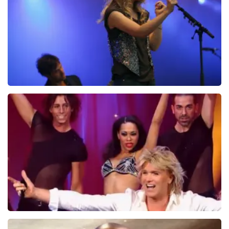
Ilse DeLange
274+
reviews
BEKIJKEN
Hans Klok