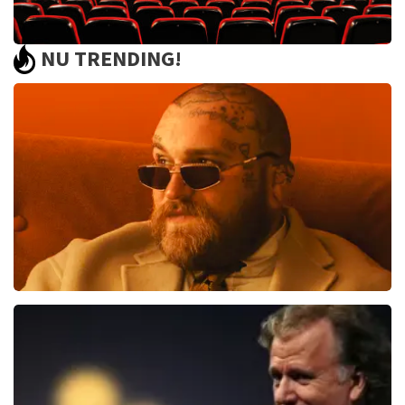
NU TRENDING!
Saturday Night Fever
60
reviews
BEKIJKEN
Teddy Swims
406
laatste 30 minuten
BESTEL NU