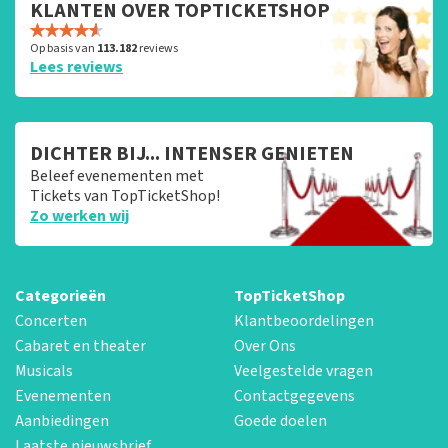
KLANTEN OVER TOPTICKETSHOP
Op basis van
113.182
reviews
Lees reviews
DICHTER BIJ... INTENSER GENIETEN
Beleef evenementen met
Tickets van TopTicketShop!
Zo werken wij
Categorieën
TopTicketShop
Concerten
Klantbeoordelingen
Cabaret en theater
Over Ons
Musicals
Veelgestelde vragen
Evenementen
Contactgegevens
Aanbiedingen
Goede doelen
Laatste nieuwsbrief