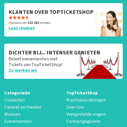
KLANTEN OVER TOPTICKETSHOP
Op basis van
113.182
reviews
Lees reviews
DICHTER BIJ... INTENSER GENIETEN
Beleef evenementen met
Tickets van TopTicketShop!
Zo werken wij
Categorieën
TopTicketShop
Concerten
Klantbeoordelingen
Cabaret en theater
Over Ons
Musicals
Veelgestelde vragen
Evenementen
Contactgegevens