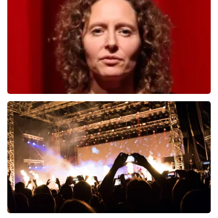
998
laatste 30 minuten
BESTEL NU
Esther van der Voort
690
laatste 30 minuten
BESTEL NU