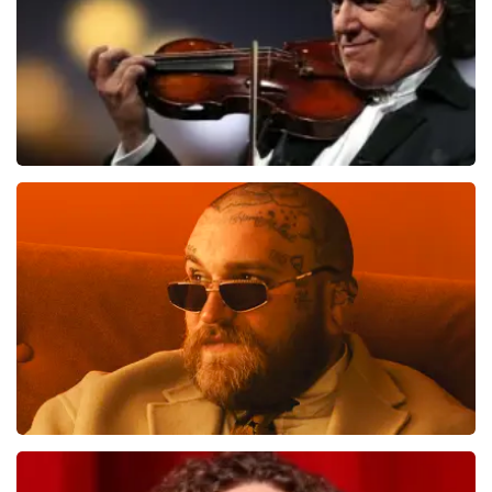
BESTEL NU
Andre Rieu
1276
laatste 30 minuten
BESTEL NU
Teddy Swims