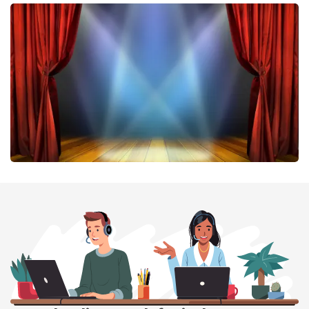
Don Omar
464
laatste 30 minuten
BESTEL NU
40 45 De Musical
424
laatste 30 minuten
BESTEL NU