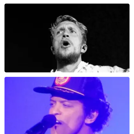
Vrienden Van Amstel Live
1252+
reviews
BEKIJKEN
Chef Special
50
reviews
BEKIJKEN