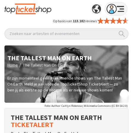
Op basis van
113.182
reviews
Zoeken naar artiesten of evenementen
THE TALLEST MAN ON EARTH
/
Home
The Tallest Man On Earth
Er zijn momenteel geen aankomende shows van The Tallest Man
On Earth. Meld je aan voor de TopTicketShop TicketAlert — zo
ben jij als eerste op de hoogte als er nieuwe shows komen!
Foto: Author: Caitlyn Ridenour, Wikimedia Commons (CC BY-SA 2.0)
THE TALLEST MAN ON EARTH
TICKETALERT