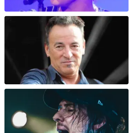
Bruno Mars
100+
reviews
BEKIJKEN
Bruce Springsteen
831+
reviews
BEKIJKEN