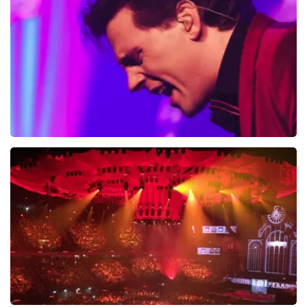
Bouke And The Elvis Matters Band
961+
reviews
BEKIJKEN