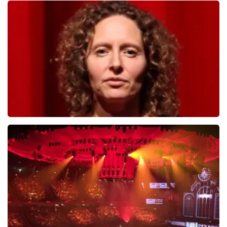
Teddy Swims
712
laatste 30 minuten
BESTEL NU
Esther van der Voort
654
laatste 30 minuten
BESTEL NU