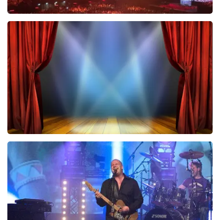
Vrienden Van Amstel Live
433
laatste 30 minuten
BESTEL NU
40 45 De Musical
420
laatste 30 minuten
BESTEL NU