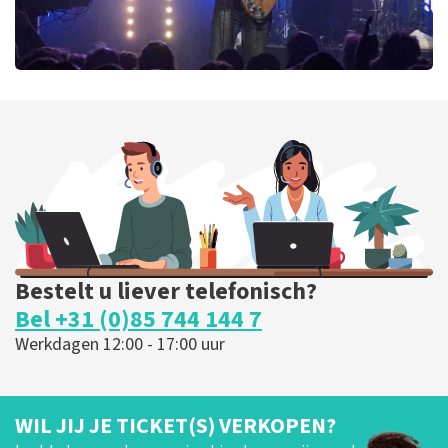
Blof
369
laatste 30 minuten
BESTEL NU
Bestelt u liever telefonisch?
Bel +31 (0)85 744 144 7
Werkdagen 12:00 - 17:00 uur
WIL JIJ JE TICKET(S) VERKOPEN?