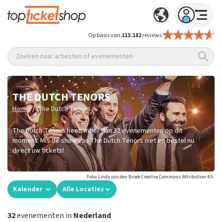
Op basis van
113.182
reviews
Zoeken naar artiesten of evenementen
THE DUTCH TENORS
/
Home
The Dutch Tenors
The Dutch Tenors heeft meer dan 32 evenementen op dit
moment. Mis de show van The Dutch Tenors niet en bestel nu
direct uw tickets!
Foto: Linda van den Broek Creative Commons Attribution 4.0
Kalender
Alle Locaties
32
evenementen in
Nederland