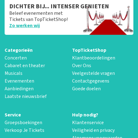
DICHTER BIJ... INTENSER GENIETEN
Beleef evenementen met
Tickets van TopTicketShop!
Zo werken wij
Categorieën
TopTicketShop
Concerten
Klantbeoordelingen
Cabaret en theater
Over Ons
Musicals
Veelgestelde vragen
Evenementen
Contactgegevens
Aanbiedingen
Goede doelen
Laatste nieuwsbrief
Service
Hulp nodig?
Groepsboekingen
Klantenservice
Verkoop Je Tickets
Veiligheid en privacy
Algemene voorwaarden