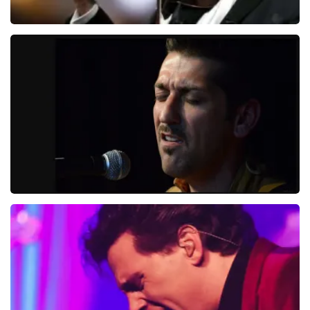
Andre Rieu
5618+
reviews
BEKIJKEN
Danny Vera
767+
reviews
BEKIJKEN