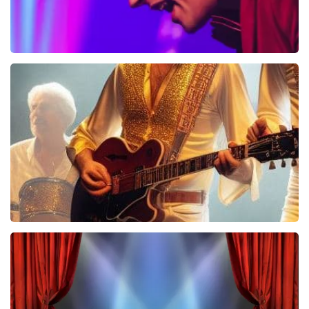
Bouke And The Elvis Matters Band
961+
reviews
BEKIJKEN
Bee Gees Forever
845+
reviews
BEKIJKEN