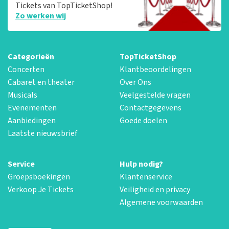
Tickets van TopTicketShop!
Zo werken wij
Categorieën
TopTicketShop
Concerten
Klantbeoordelingen
Cabaret en theater
Over Ons
Musicals
Veelgestelde vragen
Evenementen
Contactgegevens
Aanbiedingen
Goede doelen
Laatste nieuwsbrief
Service
Hulp nodig?
Groepsboekingen
Klantenservice
Verkoop Je Tickets
Veiligheid en privacy
Algemene voorwaarden