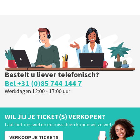
Bestelt u liever telefonisch?
Bel +31 (0)85 744 144 7
Werkdagen 12:00 - 17:00 uur
WIL JIJ JE TICKET(S) VERKOPEN?
Laat het ons weten en misschien kopen wij ze wel van je!
VERKOOP JE TICKETS