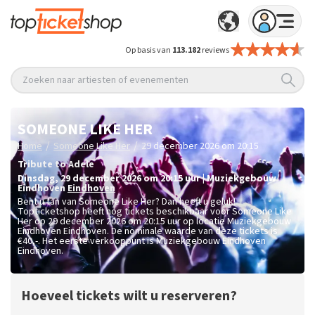
Op basis van
113.182
reviews
Zoeken naar artiesten of evenementen
SOMEONE LIKE HER
/
/
Home
Someone Like Her
29 december 2026 om 20:15
Tribute to Adele
dinsdag
,
29 december 2026 om 20:15
uur
|
Muziekgebouw
Eindhoven
Eindhoven
Bent u fan van Someone Like Her? Dan heeft u geluk!
Topticketshop heeft nog tickets beschikbaar voor Someone Like
Her op 29 december 2026 om 20:15 uur op locatie Muziekgebouw
Eindhoven Eindhoven. De nominale waarde van deze tickets is
€40,-
. Het eerste verkooppunt is Muziekgebouw Eindhoven
Eindhoven.
Hoeveel tickets wilt u reserveren?