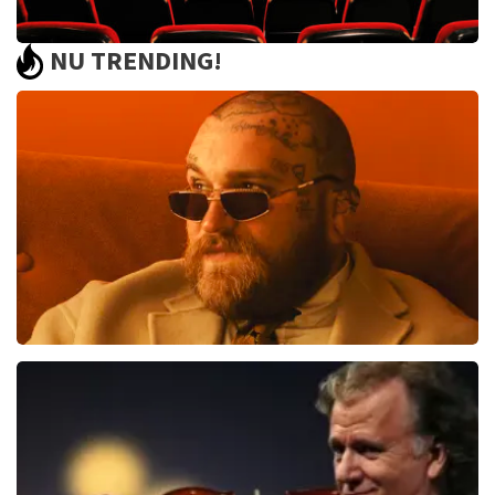
NU TRENDING!
Hoe overleef ik alles wat ik niemand vertel
3
reviews
BEKIJKEN
Teddy Swims
406
laatste 30 minuten
BESTEL NU