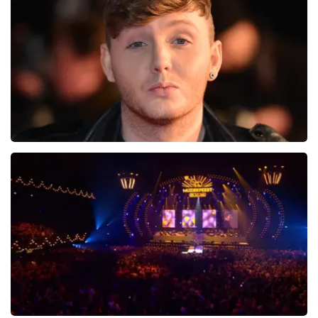
0
reviews
BEKIJKEN
James Arthur
20
reviews
BEKIJKEN