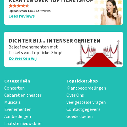
KLANTEN OVER TOPTICKETSHOP
Op basis van
113.182
reviews
Lees reviews
DICHTER BIJ... INTENSER GENIETEN
Beleef evenementen met
Tickets van TopTicketShop!
Zo werken wij
Categorieën
TopTicketShop
Concerten
Klantbeoordelingen
Cabaret en theater
Over Ons
Musicals
Veelgestelde vragen
Evenementen
Contactgegevens
Aanbiedingen
Goede doelen
Laatste nieuwsbrief