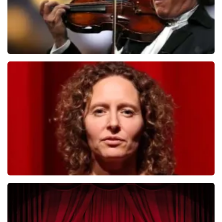
Andre Rieu
392
laatste 30 minuten
BESTEL NU
Esther van der Voort
281
laatste 30 minuten