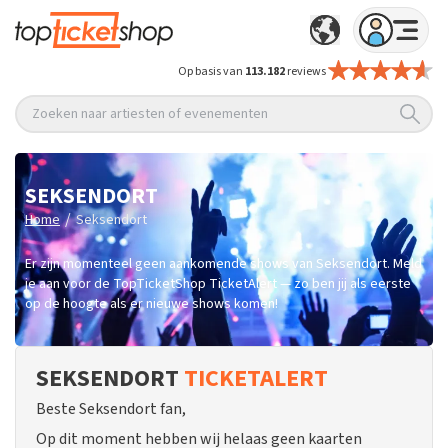
Op basis van
113.182
reviews
Zoeken naar artiesten of evenementen
SEKSENDORT
/
Home
Seksendort
Er zijn momenteel geen aankomende shows van Seksendort. Meld
je aan voor de TopTicketShop TicketAlert — zo ben jij als eerste
op de hoogte als er nieuwe shows komen!
SEKSENDORT
TICKETALERT
Beste Seksendort fan,
Op dit moment hebben wij helaas geen kaarten