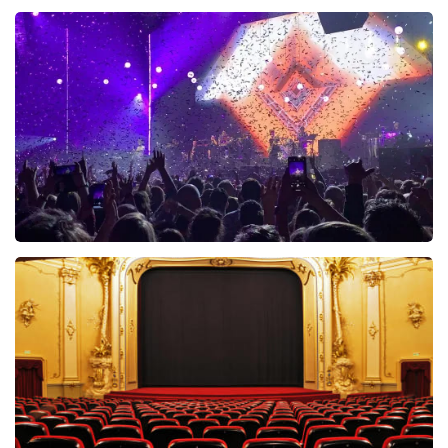
Muziekfeest Van Het Jaar
202+
reviews
BEKIJKEN
Queen Must Go On
157+
reviews
BEKIJKEN