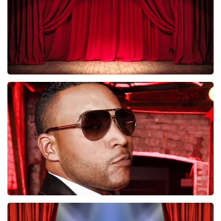
BESTEL NU
Job Knoester
247
laatste 30 minuten
BESTEL NU
Don Omar