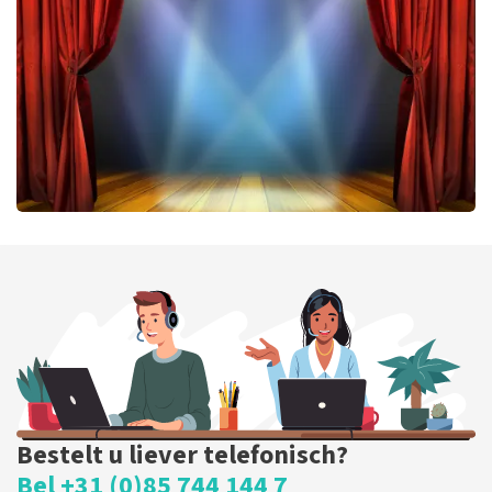
224
laatste 30 minuten
BESTEL NU
40 45 De Musical
202
laatste 30 minuten
BESTEL NU
Bestelt u liever telefonisch?
Bel +31 (0)85 744 144 7