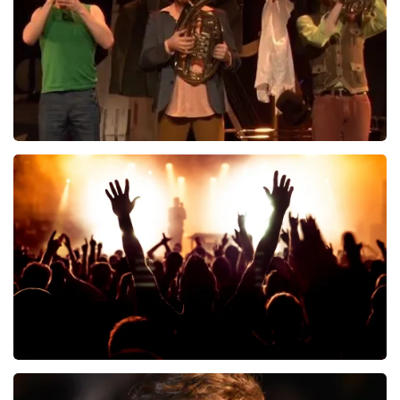
Slapstick
8
reviews
BEKIJKEN
Yeni Turku