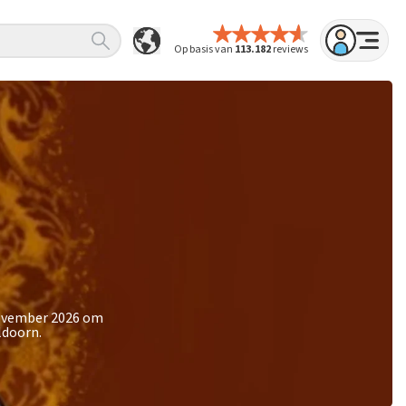
Op basis van
113.182
reviews
november 2026 om
ldoorn.