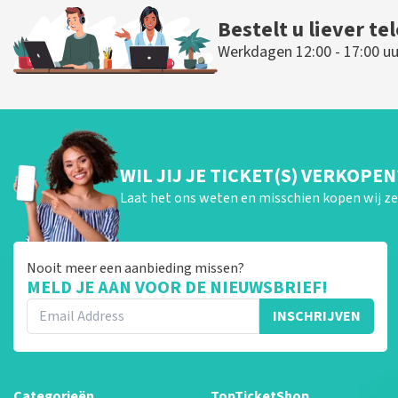
Bestelt u liever te
Werkdagen 12:00 - 17:00 uu
WIL JIJ JE TICKET(S) VERKOPEN
Laat het ons weten en misschien kopen wij ze 
Nooit meer een aanbieding missen?
MELD JE AAN VOOR DE NIEUWSBRIEF!
INSCHRIJVEN
Categorieën
TopTicketShop