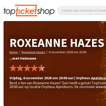
Zoeken naar artiesten of eve
ROXEANNE HAZES
/
/
Home
Roxeanne Hazes
6 november 2026 om 20:00
...met Heimwee
vrijdag
,
6 november 2026 om 20:00
uur
|
Orpheus
Apeldoo
Bent u fan van Roxeanne Hazes? Dan heeft u geluk! Toptic
20:00 uur op locatie Orpheus Apeldoorn. De nominale waarde