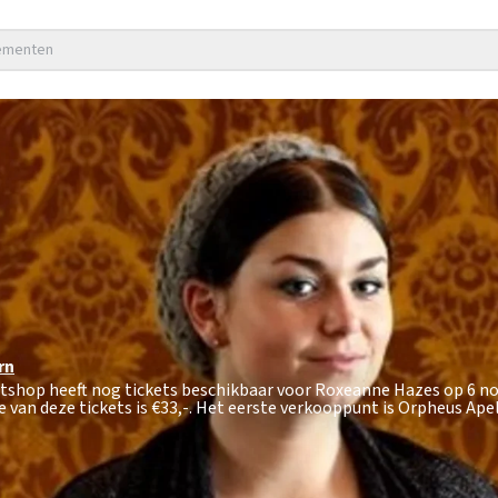
nementen
rn
ketshop heeft nog tickets beschikbaar voor Roxeanne Hazes op 6 
 van deze tickets is
€33,-
. Het eerste verkooppunt is Orpheus Ape