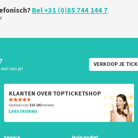
lefonisch?
Bel +31 (0)85 744 144 7
r
?
VERKOOP JE TIC
wel van je!
KLANTEN OVER TOPTICKETSHOP
Op basis van
113.182
reviews
Lees reviews
Service
Hulp nodig?