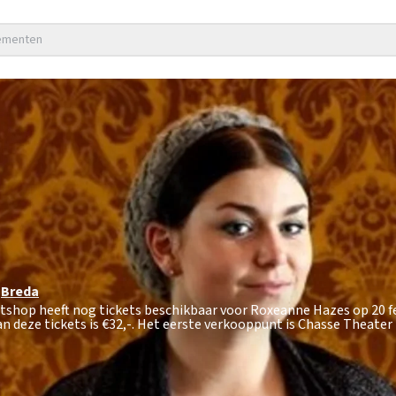
nementen
Breda
etshop heeft nog tickets beschikbaar voor Roxeanne Hazes op 20 f
n deze tickets is
€32,-
. Het eerste verkooppunt is Chasse Theater