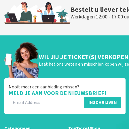
Bestelt u liever te
Werkdagen 12:00 - 17:00 uu
WIL JIJ JE TICKET(S) VERKOPEN
Laat het ons weten en misschien kopen wij ze 
Nooit meer een aanbieding missen?
MELD JE AAN VOOR DE NIEUWSBRIEF!
INSCHRIJVEN
Categorieën
TopTicketShop