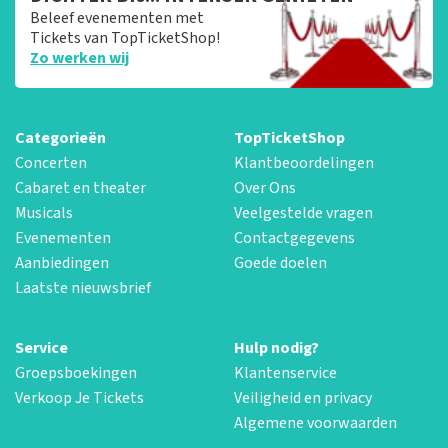
Beleef evenementen met
Tickets van TopTicketShop!
Zo werken wij
Categorieën
TopTicketShop
Concerten
Klantbeoordelingen
Cabaret en theater
Over Ons
Musicals
Veelgestelde vragen
Evenementen
Contactgegevens
Aanbiedingen
Goede doelen
Laatste nieuwsbrief
Service
Hulp nodig?
Groepsboekingen
Klantenservice
Verkoop Je Tickets
Veiligheid en privacy
Algemene voorwaarden