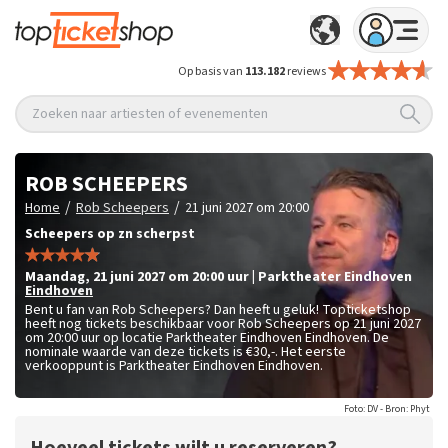
Op basis van
113.182
reviews
Zoeken naar artiesten of evenementen
ROB SCHEEPERS
/
/
Home
Rob Scheepers
21 juni 2027 om 20:00
Scheepers op zn scherpst
maandag
,
21 juni 2027 om 20:00
uur
|
Parktheater Eindhoven
Eindhoven
Bent u fan van Rob Scheepers? Dan heeft u geluk! Topticketshop
heeft nog tickets beschikbaar voor Rob Scheepers op 21 juni 2027
om 20:00 uur op locatie Parktheater Eindhoven Eindhoven. De
nominale waarde van deze tickets is
€30,-
. Het eerste
verkooppunt is Parktheater Eindhoven Eindhoven.
Foto: DV - Bron: Phyt