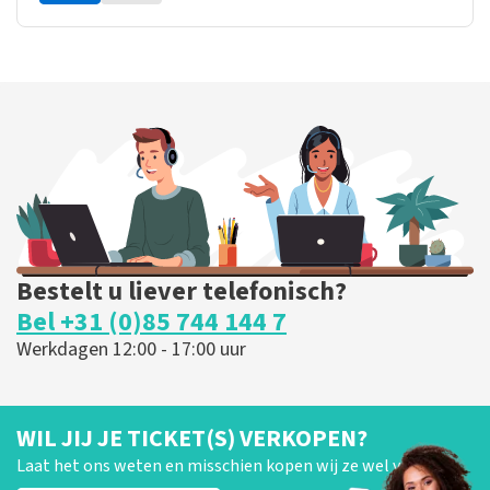
Bestelt u liever telefonisch?
Bel +31 (0)85 744 144 7
Werkdagen 12:00 - 17:00 uur
WIL JIJ JE TICKET(S) VERKOPEN?
Laat het ons weten en misschien kopen wij ze wel van je!