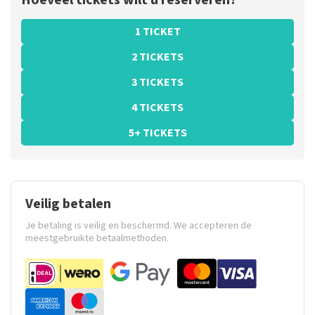
Hoeveel tickets wilt u reserveren?
1 TICKET
2 TICKETS
3 TICKETS
4 TICKETS
5+ TICKETS
Veilig betalen
Je betaling is veilig en beschermd. We accepteren de
meestgebruikte betaalmethoden.