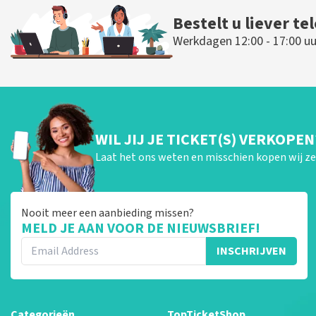
Bestelt u liever te
Werkdagen 12:00 - 17:00 uu
WIL JIJ JE TICKET(S) VERKOPEN
Laat het ons weten en misschien kopen wij ze 
Nooit meer een aanbieding missen?
MELD JE AAN VOOR DE NIEUWSBRIEF!
INSCHRIJVEN
Categorieën
TopTicketShop