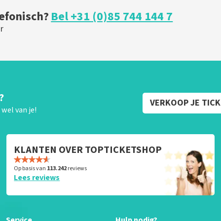
lefonisch?
Bel +31 (0)85 744 144 7
r
?
VERKOOP JE TIC
wel van je!
KLANTEN OVER TOPTICKETSHOP
Op basis van
113.242
reviews
Lees reviews
Service
Hulp nodig?