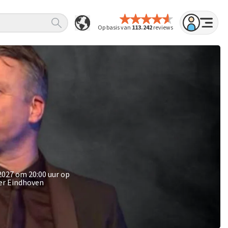
Op basis van
113.242
reviews
2027 om 20:00 uur op
ter Eindhoven