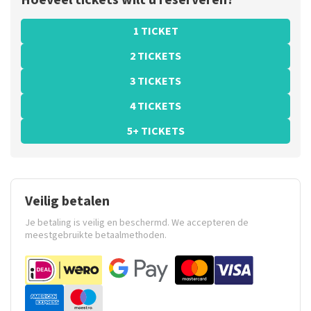
Hoeveel tickets wilt u reserveren?
1 TICKET
2 TICKETS
3 TICKETS
4 TICKETS
5+ TICKETS
Veilig betalen
Je betaling is veilig en beschermd. We accepteren de
meestgebruikte betaalmethoden.