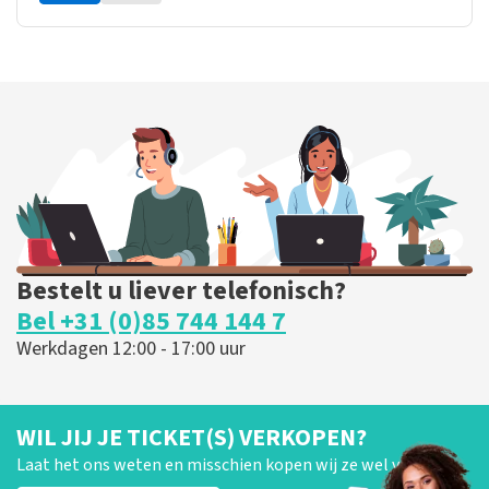
Bestelt u liever telefonisch?
Bel +31 (0)85 744 144 7
Werkdagen 12:00 - 17:00 uur
WIL JIJ JE TICKET(S) VERKOPEN?
Laat het ons weten en misschien kopen wij ze wel van je!