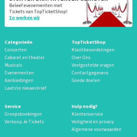
Beleef evenementen met
Tickets van TopTicketShop!
Zo werken wij
Categorieën
TopTicketShop
Concerten
Klantbeoordelingen
Cabaret en theater
Over Ons
Musicals
Veelgestelde vragen
Evenementen
Contactgegevens
Aanbiedingen
Goede doelen
Laatste nieuwsbrief
Service
Hulp nodig?
Groepsboekingen
Klantenservice
Verkoop Je Tickets
Veiligheid en privacy
Algemene voorwaarden