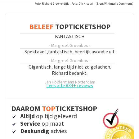
Foto: Richard Groenendijk – Foto: Dik Nicolai – (Bron: Wikimedia Commons)
BELEEF
TOPTICKETSHOP
FANTASTISCH
- Margreet Groenbos
-
Spektakel ,fantastisch, heerlijk avondje uit
- Margreet Groenbos
-
Gigantisch, lange tijd niet zo gelachen.
Richard bedankt.
Jan Holdermans
Rotterdam
Lees alle 834+ reviews
DAAROM
TOP
TICKETSHOP
Altijd
op tijd geleverd
Service
op maat
Deskundig
advies