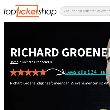
Zoeken naar artiesten of eve
RICHARD GROENE
/
Home
Richard Groenendijk
Lees alle 834+ rev
Richard Groenendijk heeft meer dan 35 evenementen op dit m