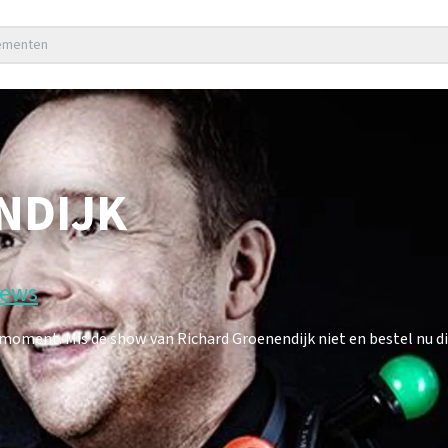
nementen
NDIJK
iews
oment. Mis de show van Richard Groenendijk niet en bestel nu di