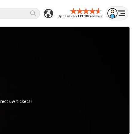
Op basis van
113.182
reviews
rect uw tickets!