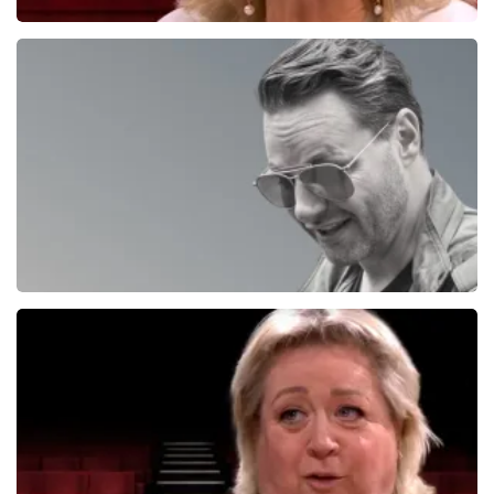
Tineke Schouten
1353+
reviews
BEKIJKEN
Fred Van Leer
195+
reviews
BEKIJKEN