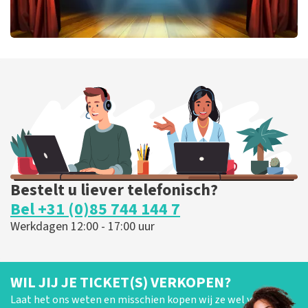
40 45 De Musical
331
laatste 30 minuten
BESTEL NU
Bestelt u liever telefonisch?
Bel +31 (0)85 744 144 7
Werkdagen 12:00 - 17:00 uur
WIL JIJ JE TICKET(S) VERKOPEN?
Laat het ons weten en misschien kopen wij ze wel van je!