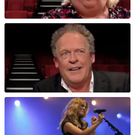
Christel De Laat
1153+
reviews
BEKIJKEN
Bert Visscher
1655+
reviews
BEKIJKEN