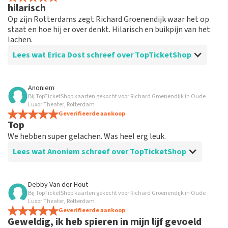
hilarisch
Op zijn Rotterdams zegt Richard Groenendijk waar het op
staat en hoe hij er over denkt. Hilarisch en buikpijn van het
lachen.
Lees wat Erica Dost schreef over TopTicketShop
Beoordeling van Erica Dost over
TopTicketShop
Anoniem
Bij TopTicketShop kaarten gekocht voor Richard Groenendijk in Oude
goede organisatie
Luxor Theater, Rotterdam
Geverifieerde aankoop
Top
We hebben super gelachen. Was heel erg leuk.
Lees wat Anoniem schreef over TopTicketShop
Beoordeling van Anoniem over
TopTicketShop
Debby Van der Hout
Bij TopTicketShop kaarten gekocht voor Richard Groenendijk in Oude
Super!
Luxor Theater, Rotterdam
Geverifieerde aankoop
Geweldig, ik heb spieren in mijn lijf gevoeld