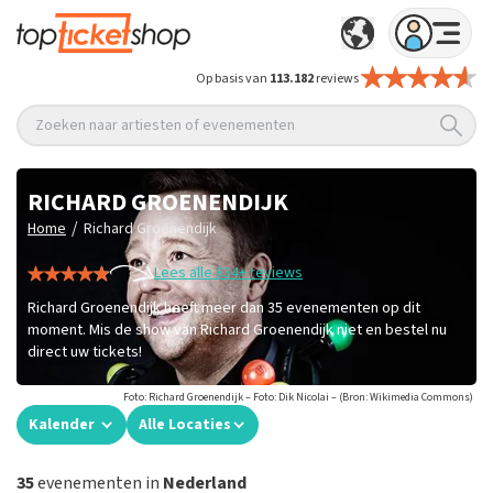
Op basis van
113.182
reviews
Zoeken naar artiesten of evenementen
RICHARD GROENENDIJK
/
Home
Richard Groenendijk
Lees alle 834+ reviews
Richard Groenendijk heeft meer dan 35 evenementen op dit
moment. Mis de show van Richard Groenendijk niet en bestel nu
direct uw tickets!
Foto: Richard Groenendijk – Foto: Dik Nicolai – (Bron: Wikimedia Commons)
Kalender
Alle Locaties
35
evenementen in
Nederland