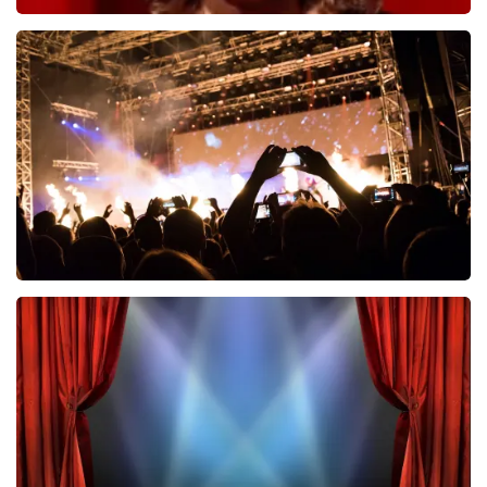
Esther van der Voort
546
laatste 30 minuten
BESTEL NU
Don Omar
422
laatste 30 minuten
BESTEL NU