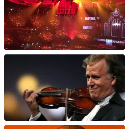
BEKIJKEN
Vrienden Van Amstel Live
1626
laatste 30 minuten
BESTEL NU
Andre Rieu