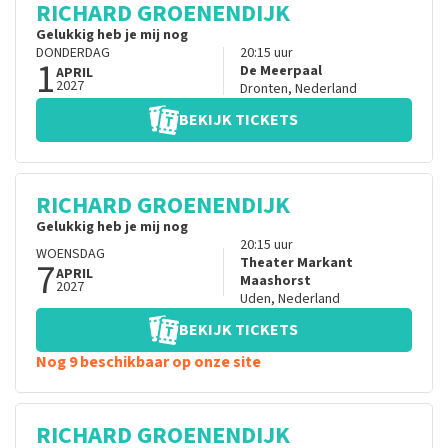
RICHARD GROENENDIJK
Gelukkig heb je mij nog
DONDERDAG
20:15
uur
1
De Meerpaal
APRIL
2027
Dronten
,
Nederland
BEKIJK TICKETS
RICHARD GROENENDIJK
Gelukkig heb je mij nog
20:15
uur
WOENSDAG
7
Theater Markant
APRIL
Maashorst
2027
Uden
,
Nederland
BEKIJK TICKETS
Nog 9 beschikbaar op onze site
RICHARD GROENENDIJK