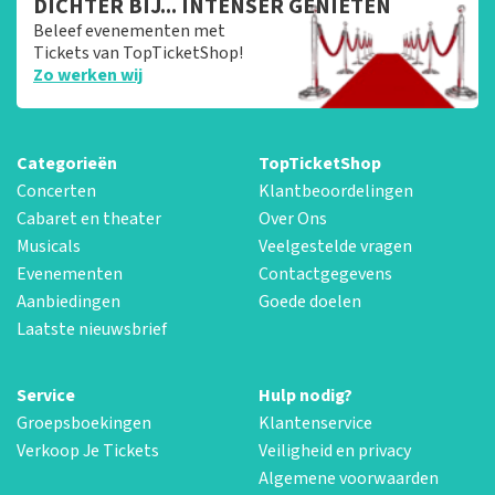
DICHTER BIJ... INTENSER GENIETEN
Beleef evenementen met
Tickets van TopTicketShop!
Zo werken wij
Categorieën
TopTicketShop
Concerten
Klantbeoordelingen
Cabaret en theater
Over Ons
Musicals
Veelgestelde vragen
Evenementen
Contactgegevens
Aanbiedingen
Goede doelen
Laatste nieuwsbrief
Service
Hulp nodig?
Groepsboekingen
Klantenservice
Verkoop Je Tickets
Veiligheid en privacy
Algemene voorwaarden