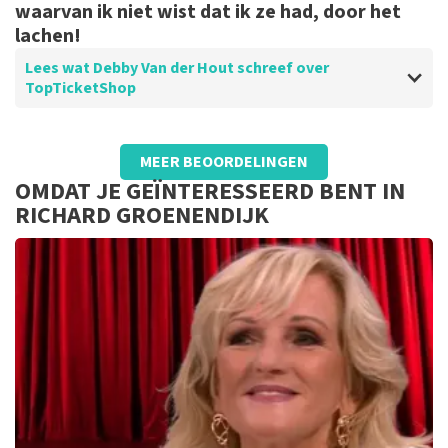
waarvan ik niet wist dat ik ze had, door het
lachen!
Lees wat Debby Van der Hout schreef over
TopTicketShop
Beoordeling van Debby Van der Hout over
TopTicketShop
MEER BEOORDELINGEN
Top
OMDAT JE GEÏNTERESSEERD BENT IN
RICHARD GROENENDIJK