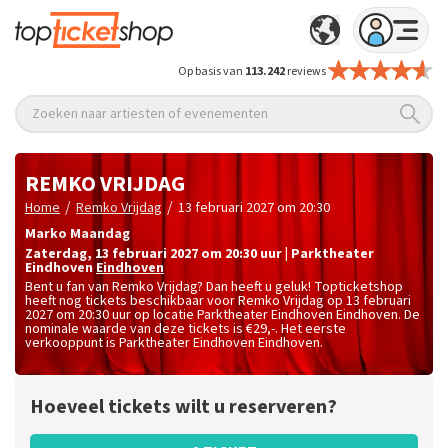
Op basis van
113.242
reviews
Zoeken naar artiesten of evenementen
REMKO VRIJDAG
/
/
Home
Remko Vrijdag
13 februari 2027 om 20:30
Marko Maandag
zaterdag
,
13 februari 2027 om 20:30
uur
|
Parktheater
Eindhoven
Eindhoven
Bent u fan van Remko Vrijdag? Dan heeft u geluk! Topticketshop
heeft nog tickets beschikbaar voor Remko Vrijdag op 13 februari
2027 om 20:30 uur op locatie Parktheater Eindhoven Eindhoven. De
nominale waarde van deze tickets is
€29,-
. Het eerste
verkooppunt is Parktheater Eindhoven Eindhoven.
Hoeveel tickets wilt u reserveren?