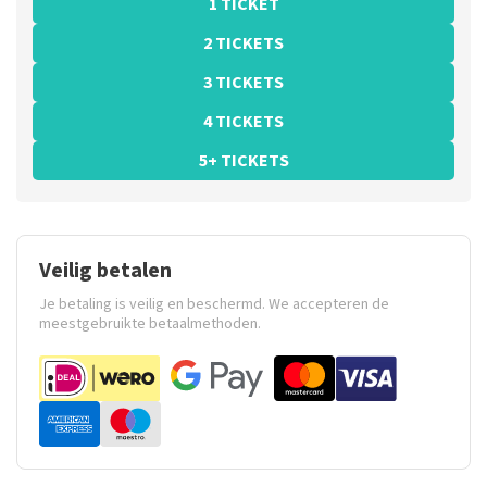
1 TICKET
2 TICKETS
3 TICKETS
4 TICKETS
5+ TICKETS
Veilig betalen
Je betaling is veilig en beschermd. We accepteren de
meestgebruikte betaalmethoden.