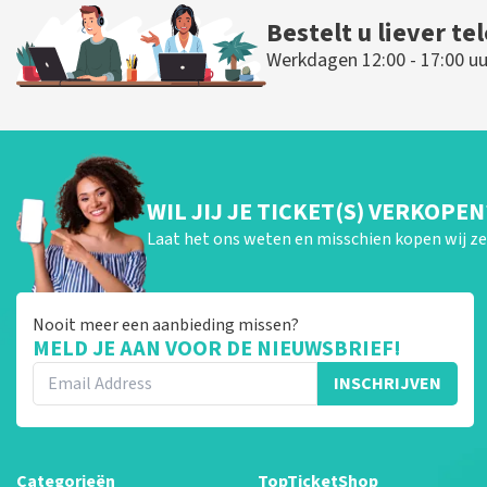
Bestelt u liever te
Werkdagen 12:00 - 17:00 uu
WIL JIJ JE TICKET(S) VERKOPEN
Laat het ons weten en misschien kopen wij ze 
Nooit meer een aanbieding missen?
MELD JE AAN VOOR DE NIEUWSBRIEF!
INSCHRIJVEN
Categorieën
TopTicketShop