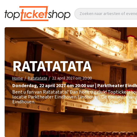
Zoeken naar artiesten of eve
RATATATATA
/
/
Home
Ratatatata
22 april 2027 om 20:00
donderdag
,
22 april 2027 om 20:00
uur
|
Parktheater Eind
Bent u fan van Ratatatata? Dan heeft u geluk! Topticketshop
locatie Parktheater Eindhoven Eindhoven. De nominale waar
Eindhoven.