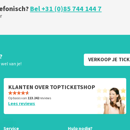
lefonisch?
Bel +31 (0)85 744 144 7
r
?
VERKOOP JE TIC
wel van je!
KLANTEN OVER TOPTICKETSHOP
Op basis van
113.242
reviews
Lees reviews
Service
Hulp nodig?