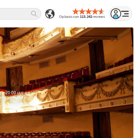
Op basis van
113.242
reviews
om 20:00 uur op
ter Eindhoven