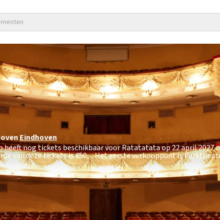
nementen
hoven
Eindhoven
 heeft nog tickets beschikbaar voor Ratatatata op 22 april 2027 
de van deze tickets is
€50,-
. Het eerste verkooppunt is Parkthea