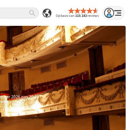
Op basis van
113.182
reviews
vember 2026 om 20:15
aren.