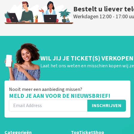
Bestelt u liever te
Werkdagen 12:00 - 17:00 uu
WIL JIJ JE TICKET(S) VERKOPEN
Laat het ons weten en misschien kopen wij ze 
Nooit meer een aanbieding missen?
MELD JE AAN VOOR DE NIEUWSBRIEF!
INSCHRIJVEN
Categorieën
TopTicketShop