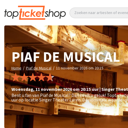
Zoeken naar artiesten of eve
PIAF DE MUSICAL
/
/
Home
Piaf de Musical
11 november 2026 om 20:15
woensdag
,
11 november 2026 om 20:15
uur
|
Singer Theat
Bent u fan van Piaf de Musical? Dan heeft u geluk! Topticke
uur op locatie Singer Theater Laren. De nominale waarde van