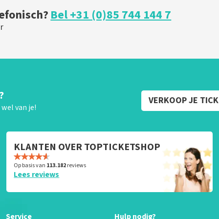
lefonisch?
Bel +31 (0)85 744 144 7
r
?
VERKOOP JE TIC
wel van je!
KLANTEN OVER TOPTICKETSHOP
Op basis van
113.182
reviews
Lees reviews
Service
Hulp nodig?