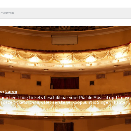
nementen
er
Laren
tshop heeft nog tickets beschikbaar voor Piaf de Musical op 11 no
 deze tickets is
€48,-
. Het eerste verkooppunt is Singer Theater L