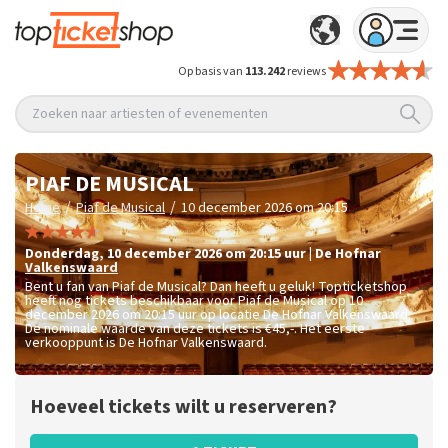
Op basis van
113.242
reviews
Zoeken naar artiesten of evenementen
PIAF DE MUSICAL
/
/
Home
Piaf de Musical
10 december 2026 om 20:15
donderdag
,
10 december 2026 om 20:15
uur
|
De Hofnar
Valkenswaard
Bent u fan van Piaf de Musical? Dan heeft u geluk! Topticketshop
heeft nog tickets beschikbaar voor Piaf de Musical op 10
december 2026 om 20:15 uur op locatie De Hofnar Valkenswaard.
De nominale waarde van deze tickets is
€45,-
. Het eerste
verkooppunt is De Hofnar Valkenswaard.
Hoeveel tickets wilt u reserveren?