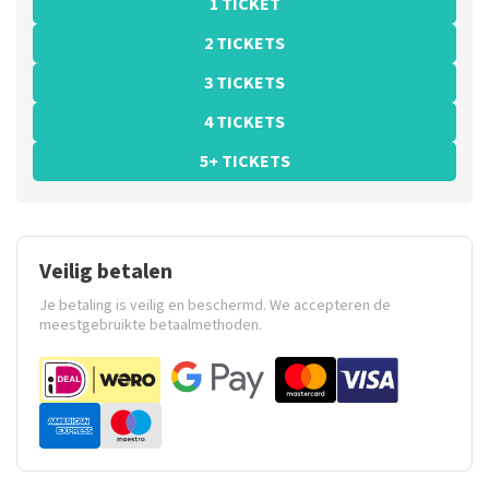
1 TICKET
2 TICKETS
3 TICKETS
4 TICKETS
5+ TICKETS
Veilig betalen
Je betaling is veilig en beschermd. We accepteren de
meestgebruikte betaalmethoden.