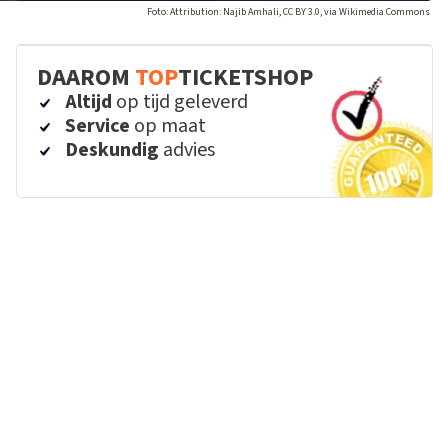
Foto: Attribution: Najib Amhali, CC BY 3.0, via Wikimedia Commons
DAAROM
TOP
TICKETSHOP
Altijd
op tijd geleverd
Service
op maat
Deskundig
advies