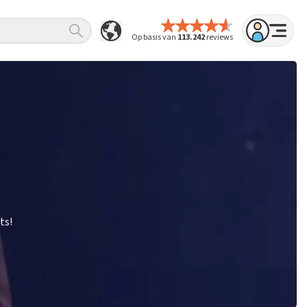
Op basis van
113.242
reviews
ts!