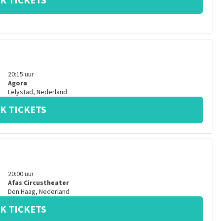
K TICKETS
20:15
uur
Agora
Lelystad
,
Nederland
K TICKETS
20:00
uur
Afas Circustheater
Den Haag
,
Nederland
K TICKETS