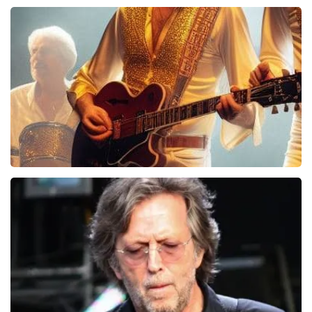
Vrienden Van Amstel Live
1252+
reviews
BEKIJKEN
Bee Gees Forever
845+
reviews
BEKIJKEN