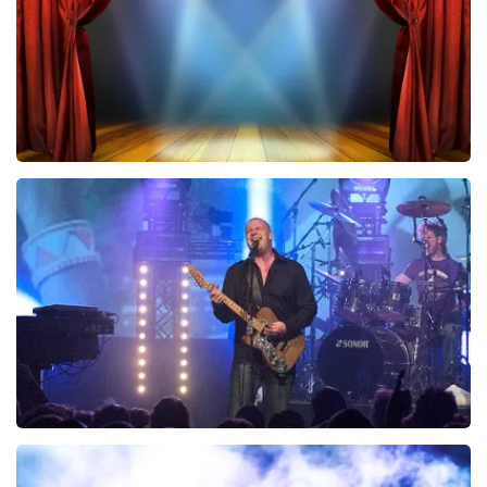
BESTEL NU
40 45 De Musical
243
laatste 30 minuten
BESTEL NU
Blof