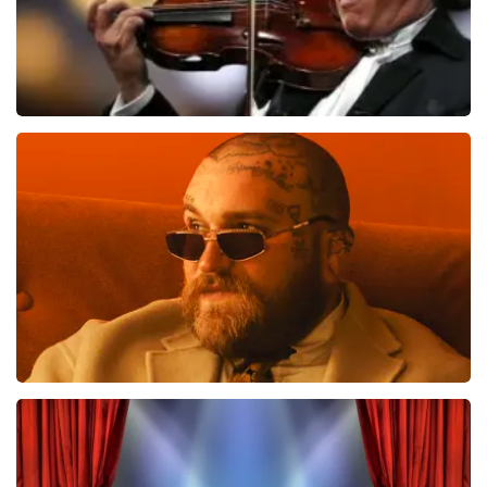
Andre Rieu
510
laatste 30 minuten
BESTEL NU
Teddy Swims
433
laatste 30 minuten