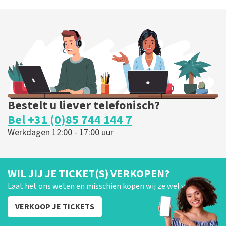
Ashton Brothers
127
laatste 30 minuten
BESTEL NU
Bestelt u liever telefonisch?
Bel +31 (0)85 744 144 7
Werkdagen 12:00 - 17:00 uur
WIL JIJ JE TICKET(S) VERKOPEN?
Laat het ons weten en misschien kopen wij ze wel van je!
VERKOOP JE TICKETS