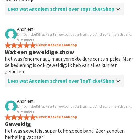
Lees wat Anoniem schreef over TopTicketShop
Beoordeling van Anoniem over
TopTicketShop
Anoniem
Bij TopTicketShop kaarten gekocht voor Mumford And Sons in Stadspark,
Topshow
Groningen
Het was erg goed geregeld top dus!! Op naar het
Geverifieerde aankoop
Wat een geweldige show
volgende concert
Het was fenomenaal, maar verrekte dure consumpties. Maar
de bediening is ook geweldig. Ik heb van alles kunnen
genieten
Lees wat Anoniem schreef over TopTicketShop
Beoordeling van Anoniem over
TopTicketShop
Anoniem
Bij TopTicketShop kaarten gekocht voor Mumford And Sons in Stadspark,
kaartloos
Groningen
Super. Had de app niet, dus ook geen kaart. Toch
Geverifieerde aankoop
Geweldig
gekregen via medewerker en de tijd gegeven om
gesnapt te worden
Het was geweldig, super toffe goede band. Zeer genoten
herhaling vatbaar