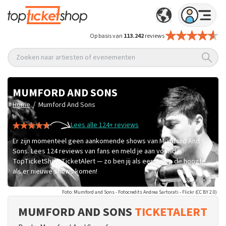
Op basis van
113.242
reviews
Zoeken naar artiesten of evenementen
MUMFORD AND SONS
/
Home
Mumford And Sons
Lees alle 124+ reviews
Er zijn momenteel geen aankomende shows van Mumford And
Sons. Lees 124 reviews van fans en meld je aan voor de
TopTicketShop TicketAlert — zo ben jij als eerste op de hoogte
als er nieuwe shows komen!
Foto: Mumford and Sons - Fotocredits Andrea Sartorati - Flickr (CC BY 2.0)
MUMFORD AND SONS
TICKETALERT