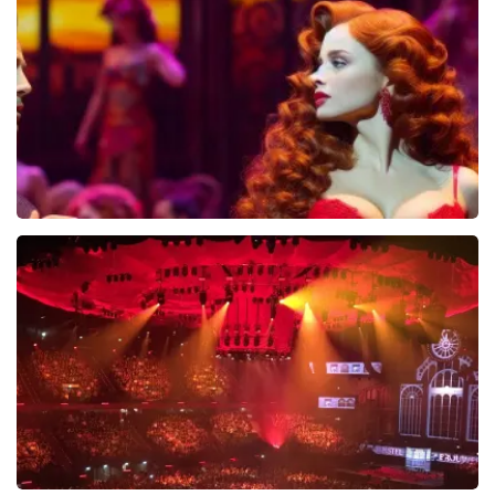
5618+
reviews
BEKIJKEN
Pretty Woman
44
reviews
BEKIJKEN