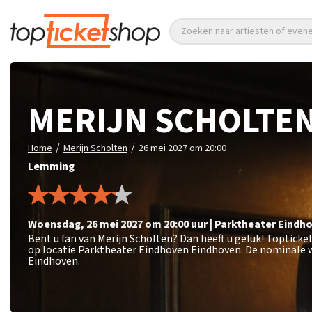
Zoeken naar artiesten of eve
MERIJN SCHOLTE
/
/
Home
Merijn Scholten
26 mei 2027 om 20:00
Lemming
woensdag
,
26 mei 2027 om 20:00
uur
|
Parktheater Eindh
Bent u fan van Merijn Scholten? Dan heeft u geluk! Topticke
op locatie Parktheater Eindhoven Eindhoven. De nominale w
Eindhoven.