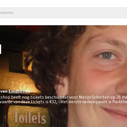
nementen
N
oven
Eindhoven
tshop heeft nog tickets beschikbaar voor Merijn Scholten op 26 me
aarde van deze tickets is
€32,-
. Het eerste verkooppunt is Parkt