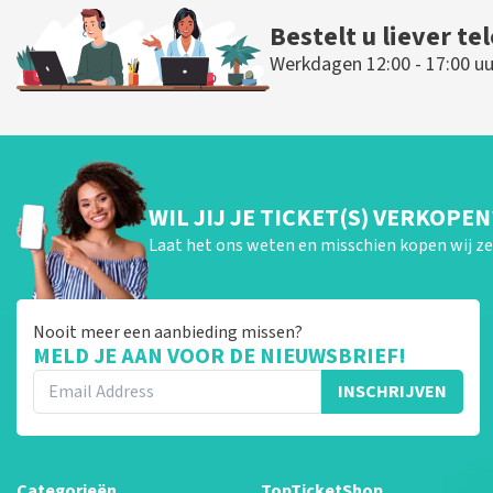
Bestelt u liever te
Werkdagen 12:00 - 17:00 uu
WIL JIJ JE TICKET(S) VERKOPEN
Laat het ons weten en misschien kopen wij ze 
Nooit meer een aanbieding missen?
MELD JE AAN VOOR DE NIEUWSBRIEF!
INSCHRIJVEN
Categorieën
TopTicketShop