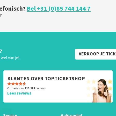
lefonisch?
Bel +31 (0)85 744 144 7
r
?
VERKOOP JE TIC
wel van je!
KLANTEN OVER TOPTICKETSHOP
Op basis van
113.182
reviews
Lees reviews
Service
Hulp nodig?