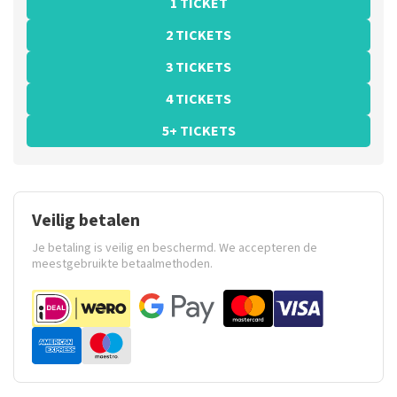
1 TICKET
2 TICKETS
3 TICKETS
4 TICKETS
5+ TICKETS
Veilig betalen
Je betaling is veilig en beschermd. We accepteren de
meestgebruikte betaalmethoden.