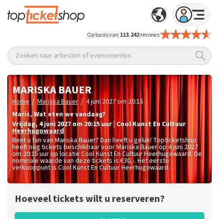
Op basis van
113.242
reviews
Zoeken naar artiesten of evenementen
MARISKA BAUER
/
/
Home
Mariska Bauer
4 juni 2027 om 20:15
Maris, Wat eten we vandaag?
vrijdag
,
4 juni 2027 om 20:15
uur
|
Cool Kunst En Cultuur
Heerhugowaard
Bent u fan van Mariska Bauer? Dan heeft u geluk! Topticketshop
heeft nog tickets beschikbaar voor Mariska Bauer op 4 juni 2027
om 20:15 uur op locatie Cool Kunst En Cultuur Heerhugowaard. De
nominale waarde van deze tickets is
€30,-
. Het eerste
verkooppunt is Cool Kunst En Cultuur Heerhugowaard.
Hoeveel tickets wilt u reserveren?