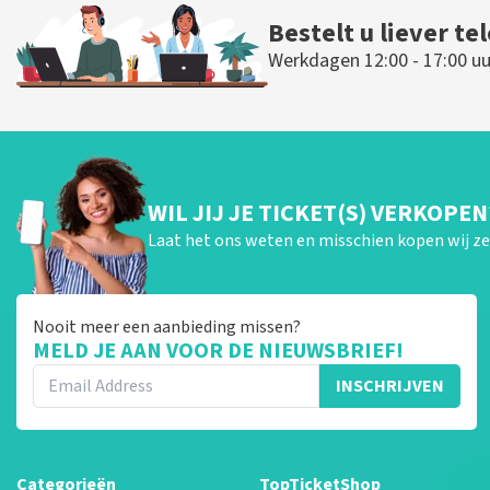
Bestelt u liever te
Werkdagen 12:00 - 17:00 uu
WIL JIJ JE TICKET(S) VERKOPEN
Laat het ons weten en misschien kopen wij ze 
Nooit meer een aanbieding missen?
MELD JE AAN VOOR DE NIEUWSBRIEF!
INSCHRIJVEN
Categorieën
TopTicketShop