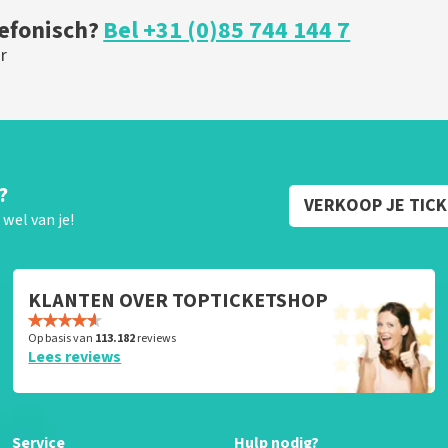
lefonisch?
Bel +31 (0)85 744 144 7
r
?
VERKOOP JE TIC
wel van je!
KLANTEN OVER TOPTICKETSHOP
Op basis van
113.182
reviews
Lees reviews
Service
Hulp nodig?