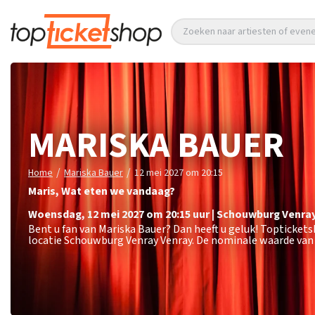
Zoeken naar artiesten of eve
MARISKA BAUER
/
/
Home
Mariska Bauer
12 mei 2027 om 20:15
Maris, Wat eten we vandaag?
woensdag
,
12 mei 2027 om 20:15
uur
|
Schouwburg Venra
Bent u fan van Mariska Bauer? Dan heeft u geluk! Topticket
locatie Schouwburg Venray Venray. De nominale waarde van 