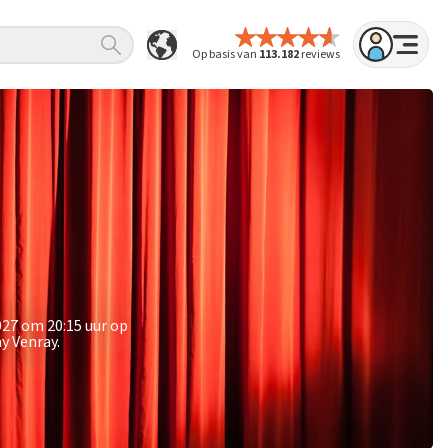
Op basis van
113.182
reviews
027 om 20:15 uur op
y Venray.