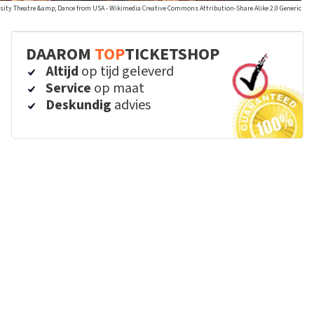
rsity Theatre &amp; Dance from USA - Wikimedia Creative Commons Attribution-Share Alike 2.0 Generic
DAAROM
TOP
TICKETSHOP
Altijd
op tijd geleverd
Service
op maat
Deskundig
advies