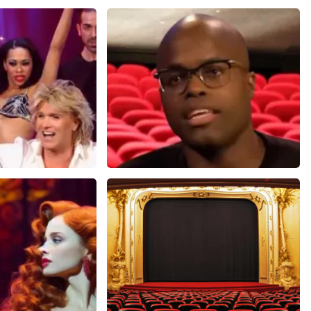
ok
Jandino Asporaat
14+
reviews
499+
reviews
N
BEKIJKEN