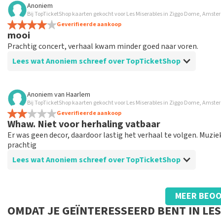
Anoniem
Bij TopTicketShop kaarten gekocht voor Les Miserables in Ziggo Dome, Amst
We hadden duurdere kaarten besteld en toeg
Geverifieerde aankoop
al betaald.We hebben wel geld teruggejregen
mooi
we nu zaten was het zicht oo het podium duide
Prachtig concert, verhaal kwam minder goed naar voren.
Lees wat Anoniem schreef over TopTicketShop
Reactie van TopTicketShop
Beste Frans, Bedankt voor het schrijven van een review op on
Beoordeling van Anoniem over
TopTicketShop
ons zo onze dienstverlening te verbeteren en ook helpt u 
Anoniem
van
Haarlem
Bij TopTicketShop kaarten gekocht voor Les Miserables in Ziggo Dome, Amst
Vervelend dat u niet tevreden bent met onze diensten. Wij 
Zoals altijd, prima
dienstverlening te verbeteren. Bedankt voor uw reactie en ho
Geverifieerde aankoop
Whaw. Niet voor herhaling vatbaar
Topticketshop
Er was geen decor, daardoor lastig het verhaal te volgen. Muzie
prachtig
Lees wat Anoniem schreef over TopTicketShop
Beoordeling van Anoniem over
TopTicketShop
MEER BEOO
Prima
OMDAT JE GEÏNTERESSEERD BENT IN LE
Gewoon goed