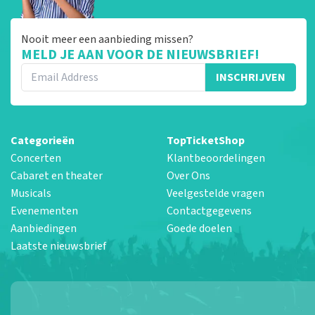
Nooit meer een aanbieding missen?
MELD JE AAN VOOR DE NIEUWSBRIEF!
INSCHRIJVEN
Categorieën
TopTicketShop
Concerten
Klantbeoordelingen
Cabaret en theater
Over Ons
Musicals
Veelgestelde vragen
Evenementen
Contactgegevens
Aanbiedingen
Goede doelen
Laatste nieuwsbrief