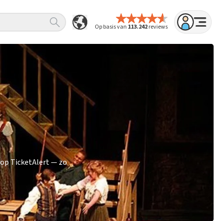
Op basis van
113.242
reviews
hop TicketAlert — zo