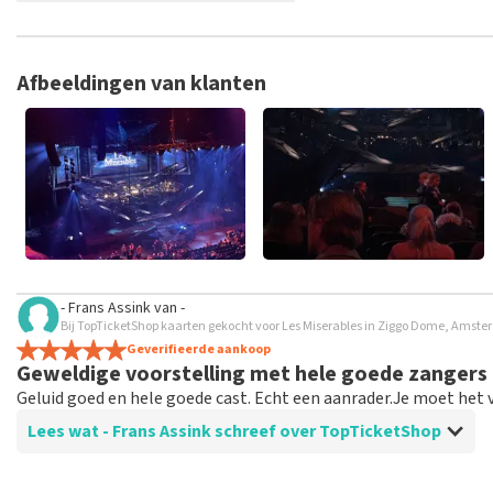
TopTicketShop verzamelt reviews van echte klanten. Het is niet
hebt aangeschaft bij TopTicketShop. Reviews met grof taalgeb
weken duren voordat een review wordt geplaatst.
Afbeeldingen van klanten
- Frans Assink
van
-
Bij TopTicketShop kaarten gekocht voor Les Miserables in Ziggo Dome, Amst
Geverifieerde aankoop
Geweldige voorstelling met hele goede zangers
Geluid goed en hele goede cast. Echt een aanrader.Je moet het 
Lees wat - Frans Assink schreef over TopTicketShop
Beoordeling van - Frans Assink over
TopTicketShop