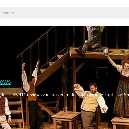
nementen
iews
s. Lees 411 reviews van fans en meld je aan voor de TopTicketS