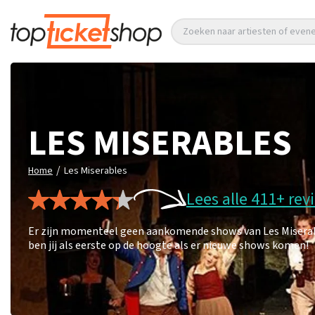
Zoeken naar artiesten of eve
LES MISERABLES
/
Home
Les Miserables
Lees alle 411+ rev
Er zijn momenteel geen aankomende shows van Les Miserable
ben jij als eerste op de hoogte als er nieuwe shows komen!