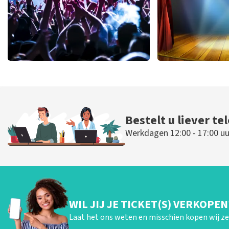
Megadeth
40 45 De Mus
322
laatste 30 minuten
233
laatste 30
BESTEL NU
BESTEL N
Bestelt u liever te
Werkdagen 12:00 - 17:00 uu
WIL JIJ JE TICKET(S) VERKOPEN
Laat het ons weten en misschien kopen wij ze 