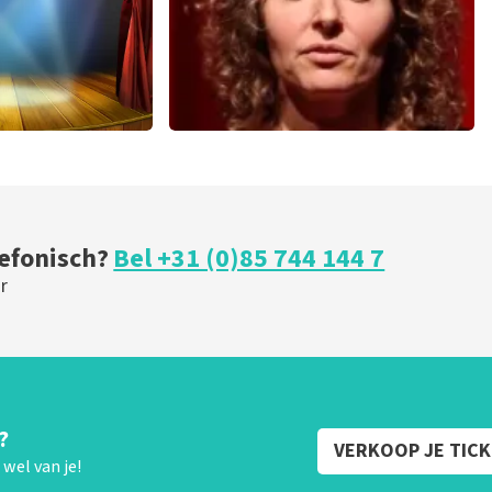
ical
Esther van der Voort
 minuten
226
laatste 30 minuten
U
BESTEL NU
lefonisch?
Bel +31 (0)85 744 144 7
r
?
VERKOOP JE TIC
wel van je!