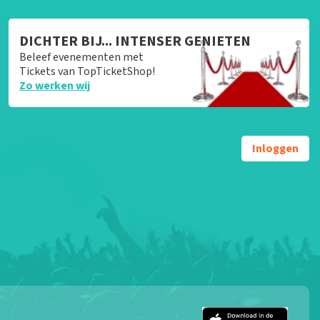
DICHTER BIJ... INTENSER GENIETEN
Beleef evenementen met
Tickets van TopTicketShop!
Zo werken wij
Inloggen