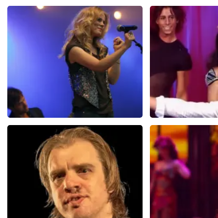
Ilse DeLange
Hans Kl
274+
reviews
3
BEKIJKEN
BEKIJKE