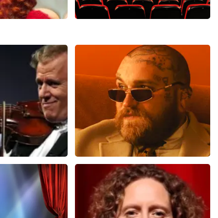
man
Saturday Night Fever
4
reviews
60
reviews
N
BEKIJKEN
u
Teddy Swims
 minuten
461
laatste 30 minuten
U
BESTEL NU